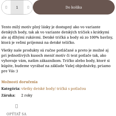
Do košíka
Tento milý motív plný lásky je dostupný ako vo variante
detských body, tak ak vo variante detských tričiek s krátkymi
ale aj dlhými rukávmi. Detské tričká a body sú zo 100% bavlny,
ktorá je veľmi príjemná na detské telíčko.
Všetky naše produkty sú ručne potláčané a preto je možné aj
pri jednotlivých kusoch meniť motív či text potlače tak, ako
vyhovuje vám, našim zákazníkom. Tričko alebo body, ktoré si
kúpite, budeme vyrábať na základe Vašej objednávky, priamo
pre Vás :)
Možnosti doručenia
Kategória
:
všetky detské body/ tričká s potlačou
Záruka
:
2 roky
OPÝTAŤ SA