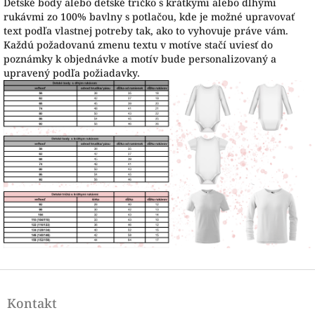
Detské body alebo detské tričko s krátkymi alebo dlhými
rukávmi zo 100% bavlny s potlačou, kde je možné upravovať
text podľa vlastnej potreby tak, ako to vyhovuje práve vám.
Každú požadovanú zmenu textu v motíve stačí uviesť do
poznámky k objednávke a motív bude personalizovaný a
upravený podľa požiadavky.
Z
á
Kontakt
p