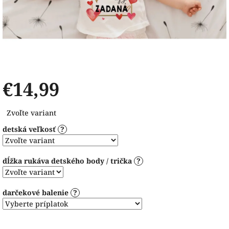
€14,99
Jednotková
Zvoľte variant
cena:
detská veľkosť
?
dĺžka rukáva detského body / trička
?
darčekové balenie
?