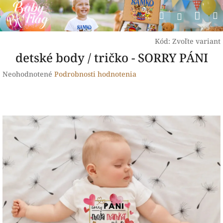
Prejsť
Nák
Hľadať
na
Prihlásen
obsah
koší
Kód:
Zvoľte variant
detské body / tričko - SORRY PÁNI
Priemerné
Neohodnotené
Podrobnosti hodnotenia
hodnotenie
produktu
je
0,0
z
5
hviezdičiek.