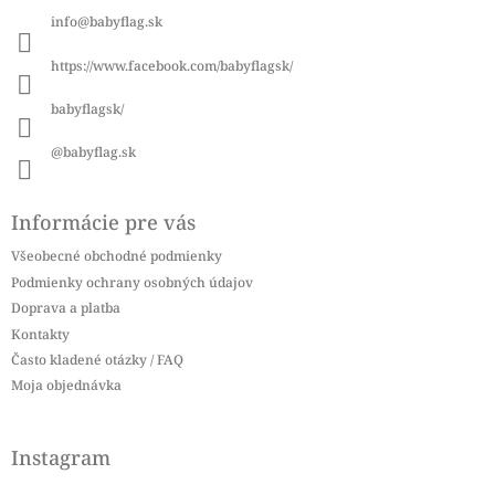
ä
info
@
babyflag.sk
t
i
https://www.facebook.com/babyflagsk/
e
babyflagsk/
@babyflag.sk
Informácie pre vás
Všeobecné obchodné podmienky
Podmienky ochrany osobných údajov
Doprava a platba
Kontakty
Často kladené otázky / FAQ
Moja objednávka
Instagram