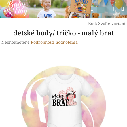
Prejsť
Nák
Hľadať
na
Prihlásen
obsah
koší
Kód:
Zvoľte variant
detské body/ tričko - malý brat
Priemerné
Neohodnotené
Podrobnosti hodnotenia
hodnotenie
produktu
je
0,0
z
5
hviezdičiek.