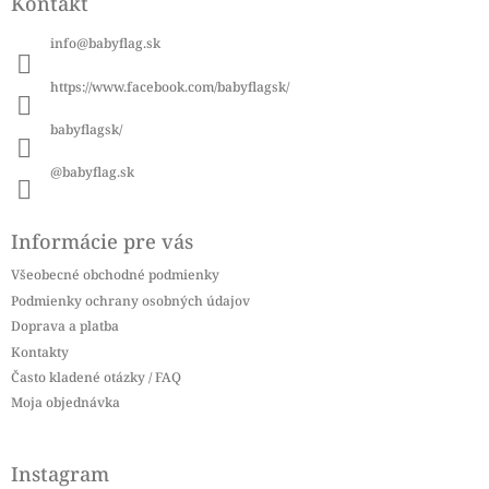
Kontakt
p
ä
info
@
babyflag.sk
t
i
https://www.facebook.com/babyflagsk/
e
babyflagsk/
@babyflag.sk
Informácie pre vás
Všeobecné obchodné podmienky
Podmienky ochrany osobných údajov
Doprava a platba
Kontakty
Často kladené otázky / FAQ
Moja objednávka
Instagram