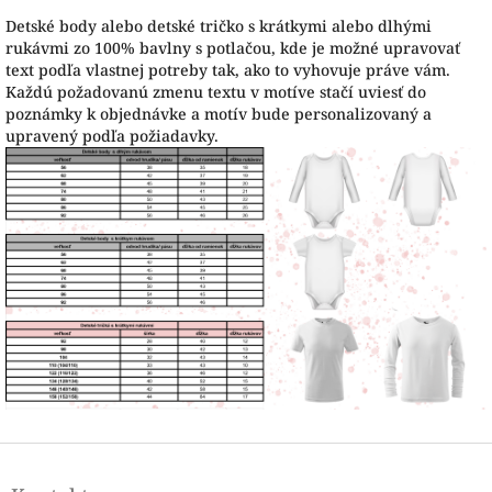
Detské body alebo detské tričko s krátkymi alebo dlhými
rukávmi zo 100% bavlny s potlačou, kde je možné upravovať
text podľa vlastnej potreby tak, ako to vyhovuje práve vám.
Každú požadovanú zmenu textu v motíve stačí uviesť do
poznámky k objednávke a motív bude personalizovaný a
upravený podľa požiadavky.
Z
á