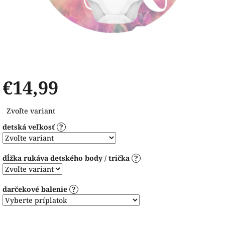
€14,99
Jednotková
Zvoľte variant
cena:
detská veľkosť
?
dĺžka rukáva detského body / trička
?
darčekové balenie
?