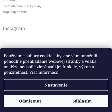
Kontakty
Často kladené otázky / FAQ
Moja objednávka
Instagram
Používame súbory cookie, aby sme vám umožnili
pohodlné prehliadanie webovej stránky a vďaka
Sledovať na Instagrame
analýze neustále zlepšovali jej funkcie, výkon a
použiteľnosť.
Viac informácií
Facebook
Nastavenie
Copyright 2026
Baby flag
. Všetky práva vyhradené.
Odmietnuť
Súhlasím
Vytvoril Shoptet
Upraviť nastavenie cookies