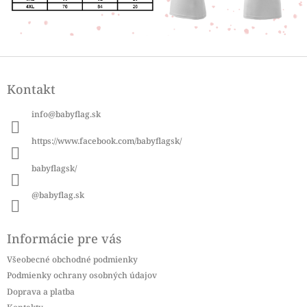
Z
á
Kontakt
p
ä
info
@
babyflag.sk
t
i
https://www.facebook.com/babyflagsk/
e
babyflagsk/
@babyflag.sk
Informácie pre vás
Všeobecné obchodné podmienky
Podmienky ochrany osobných údajov
Doprava a platba