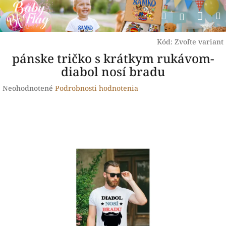
Prejsť
Nák
Hľadať
na
Prihlásen
obsah
koší
Kód:
Zvoľte variant
pánske tričko s krátkym rukávom-
diabol nosí bradu
Priemerné
Neohodnotené
Podrobnosti hodnotenia
hodnotenie
produktu
je
0,0
z
5
hviezdičiek.