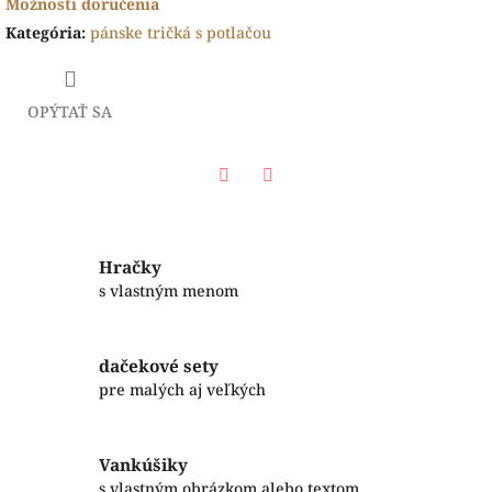
Možnosti doručenia
Kategória
:
pánske tričká s potlačou
OPÝTAŤ SA
Facebook
Twitter
Hračky
s vlastným menom
dačekové sety
pre malých aj veľkých
Vankúšiky
s vlastným obrázkom alebo textom