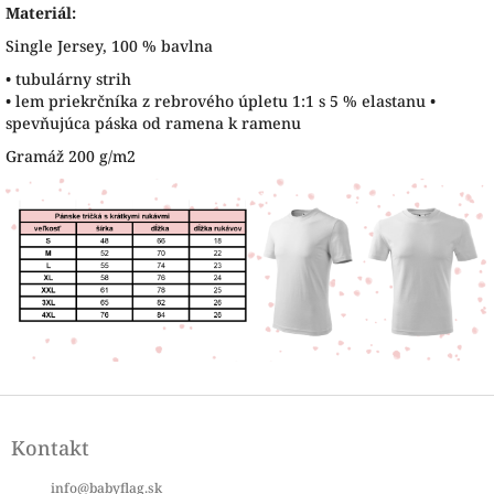
Materiál:
Single Jersey, 100 % bavlna
• tubulárny strih
• lem priekrčníka z rebrového úpletu 1:1 s 5 % elastanu •
spevňujúca páska od ramena k ramenu
Gramáž 200 g/m2
Z
á
Kontakt
p
ä
info
@
babyflag.sk