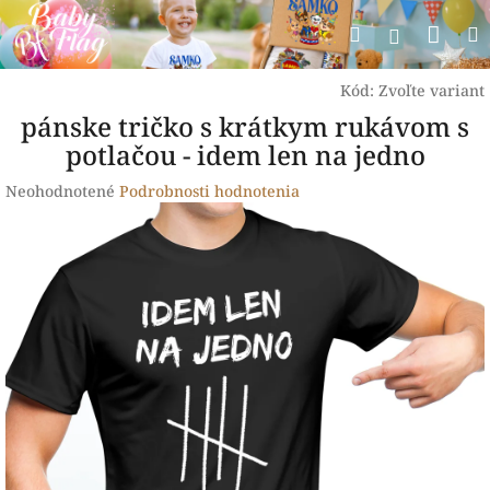
Prejsť
Nák
Hľadať
na
Prihlásen
obsah
koší
Kód:
Zvoľte variant
pánske tričko s krátkym rukávom s
potlačou - idem len na jedno
Priemerné
Neohodnotené
Podrobnosti hodnotenia
hodnotenie
produktu
je
0,0
z
5
hviezdičiek.