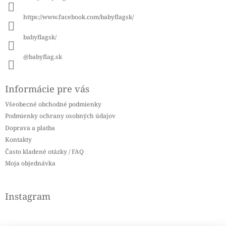
t
i
https://www.facebook.com/babyflagsk/
e
babyflagsk/
@babyflag.sk
Informácie pre vás
Všeobecné obchodné podmienky
Podmienky ochrany osobných údajov
Doprava a platba
Kontakty
Často kladené otázky / FAQ
Moja objednávka
Instagram