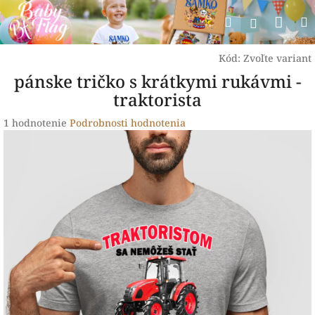
Prejsť
Nák
Hľadať
na
Prihlásen
obsah
koší
Kód:
Zvoľte variant
pánske tričko s krátkymi rukávmi -
traktorista
Priemerné
1 hodnotenie
Podrobnosti hodnotenia
hodnotenie
produktu
je
5,0
z
5
hviezdičiek.