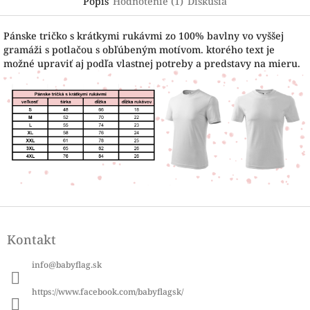
Popis
Hodnotenie (1)
Diskusia
Pánske tričko s krátkymi rukávmi zo 100% bavlny vo vyššej
gramáži s potlačou s obľúbeným motívom. ktorého text je
možné upraviť aj podľa vlastnej potreby a predstavy na mieru.
Z
á
Kontakt
p
ä
info
@
babyflag.sk
t
i
https://www.facebook.com/babyflagsk/
e