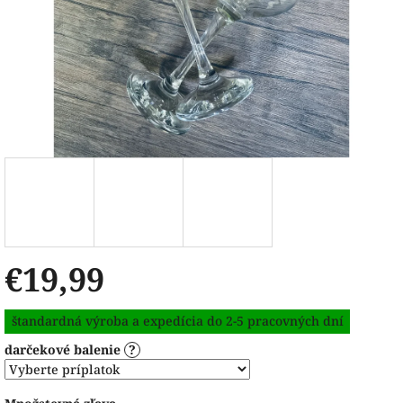
€19,99
Jednotková
štandardná výroba a expedícia do 2-5 pracovných dní
cena:
darčekové balenie
?