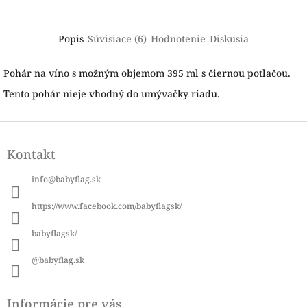
Popis
Súvisiace (6)
Hodnotenie
Diskusia
Pohár na víno s možným objemom 395 ml s čiernou potlačou.
Tento pohár nieje vhodný do umývačky riadu.
Z
á
Kontakt
p
ä
info
@
babyflag.sk
t
i
https://www.facebook.com/babyflagsk/
e
babyflagsk/
@babyflag.sk
Informácie pre vás