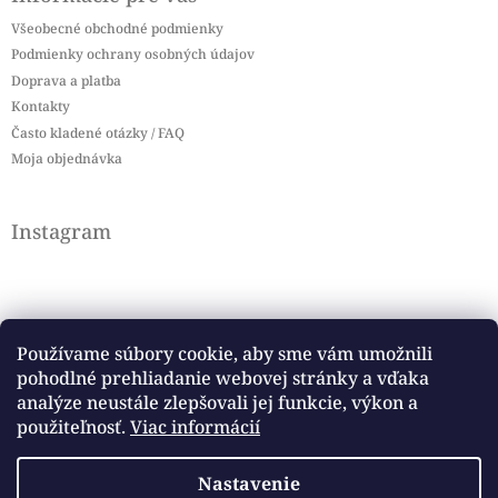
Všeobecné obchodné podmienky
Podmienky ochrany osobných údajov
Doprava a platba
Kontakty
Často kladené otázky / FAQ
Moja objednávka
Instagram
Používame súbory cookie, aby sme vám umožnili
pohodlné prehliadanie webovej stránky a vďaka
Sledovať na Instagrame
analýze neustále zlepšovali jej funkcie, výkon a
použiteľnosť.
Viac informácií
Facebook
Nastavenie