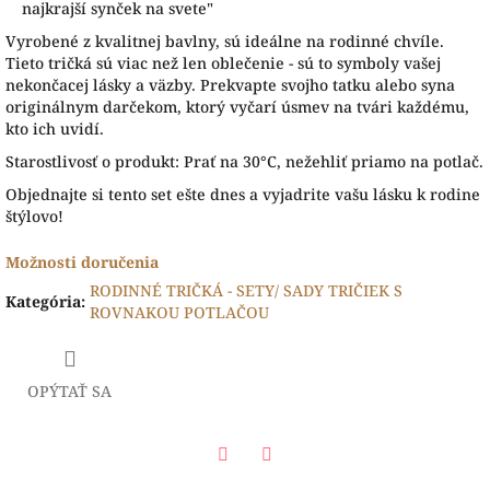
najkrajší synček na svete"
Vyrobené z kvalitnej bavlny, sú ideálne na rodinné chvíle.
Tieto tričká sú viac než len oblečenie - sú to symboly vašej
nekončacej lásky a väzby. Prekvapte svojho tatku alebo syna
originálnym darčekom, ktorý vyčarí úsmev na tvári každému,
kto ich uvidí.
Starostlivosť o produkt: Prať na 30°C, nežehliť priamo na potlač.
Objednajte si tento set ešte dnes a vyjadrite vašu lásku k rodine
štýlovo!
Možnosti doručenia
RODINNÉ TRIČKÁ - SETY/ SADY TRIČIEK S
Kategória
:
ROVNAKOU POTLAČOU
OPÝTAŤ SA
Facebook
Twitter