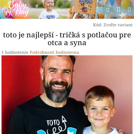
Prejsť
Nák
Hľadať
na
Prihlásen
obsah
koší
Kód:
Zvoľte variant
toto je najlepší - tričká s potlačou pre
otca a syna
Priemerné
1 hodnotenie
Podrobnosti hodnotenia
hodnotenie
produktu
je
5,0
z
5
hviezdičiek.