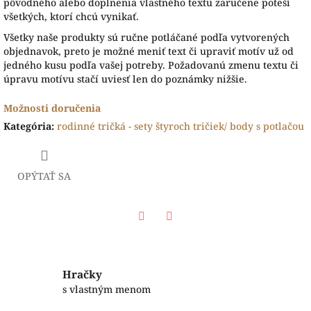
pôvodného alebo doplnenia vlastného textu zaručene poteší
všetkých, ktorí chcú vynikať.
Všetky naše produkty sú ručne potláčané podľa vytvorených
objednavok, preto je možné meniť text či upraviť motív už od
jedného kusu podľa vašej potreby. Požadovanú zmenu textu či
úpravu motívu stačí uviesť len do poznámky nižšie.
Možnosti doručenia
Kategória
:
rodinné tričká - sety štyroch tričiek/ body s potlačou
OPÝTAŤ SA
Facebook
Twitter
Hračky
s vlastným menom