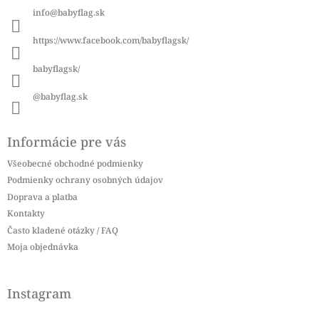
ä
info
@
babyflag.sk
t
i
https://www.facebook.com/babyflagsk/
e
babyflagsk/
@babyflag.sk
Informácie pre vás
Všeobecné obchodné podmienky
Podmienky ochrany osobných údajov
Doprava a platba
Kontakty
Často kladené otázky / FAQ
Moja objednávka
Instagram