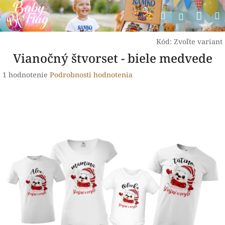
Prejsť
Nák
Hľadať
na
Prihlásen
obsah
koší
Kód:
Zvoľte variant
Vianočný štvorset - biele medvede
Priemerné
1 hodnotenie
Podrobnosti hodnotenia
hodnotenie
produktu
je
5,0
z
5
hviezdičiek.