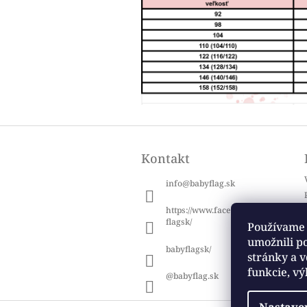
Z
á
Kontakt
p
ä
info
@
babyflag.sk
t
i
https://www.facebook.com/baby
e
flagsk/
Používame 
umožnili p
babyflagsk/
stránky a v
funkcie, vý
@babyflag.sk