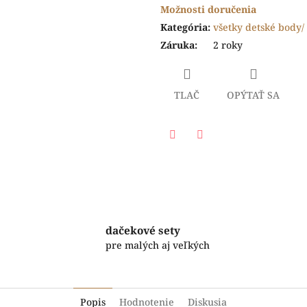
Možnosti doručenia
Kategória
:
všetky detské body/ 
Záruka
:
2 roky
TLAČ
OPÝTAŤ SA
Facebook
Twitter
dačekové sety
pre malých aj veľkých
Popis
Hodnotenie
Diskusia