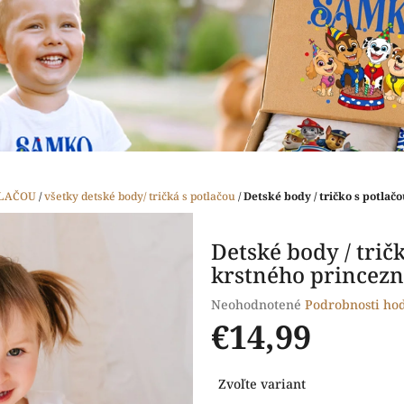
TLAČOU
/
všetky detské body/ tričká s potlačou
/
Detské body / tričko s potlač
Detské body / tričk
krstného princez
Priemerné
Neohodnotené
Podrobnosti ho
hodnotenie
€14,99
produktu
je
Jednotková
0,0
Zvoľte variant
cena:
z