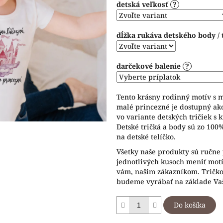
detská veľkosť
?
5
hviezdičiek.
dĺžka rukáva detského body / 
darčekové balenie
?
Tento krásny rodinný motív s 
malé princezné je dostupný ako
vo variante detských tričiek s 
Detské tričká a body sú zo 100
na detské telíčko.
Všetky naše produkty sú ručne 
jednotlivých kusoch meniť motív
vám, našim zákazníkom. Tričko 
budeme vyrábať na základe Vaš
Do košíka