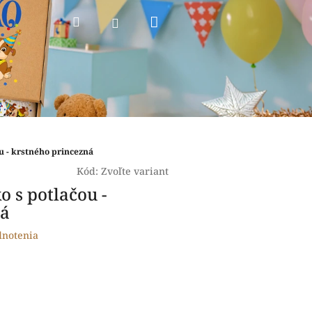
Nákupný
Hľadať
Prihlásenie
košík
ou - krstného princezná
Kód:
Zvoľte variant
o s potlačou -
ná
dnotenia