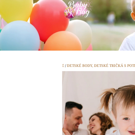
Prejsť
na
obsah
Domov
/
DETSKÉ BODY, DETSKÉ TRIČKÁ S PO