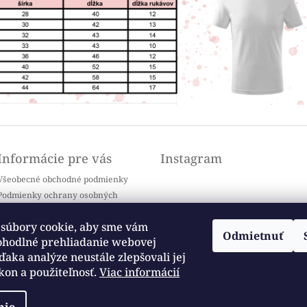
Informácie pre vás
Instagram
Všeobecné obchodné podmienky
Podmienky ochrany osobných
údajov
Doprava a platba
súbory cookie, aby sme vám
Odmietnuť
Kontakty
ohodlné prehliadanie webovej
Sledovať na Instagrame
Často kladené otázky / FAQ
ďaka analýze neustále zlepšovali jej
kon a použiteľnosť.
Viac informácií
Moja objednávka