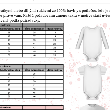
krátkymi alebo dlhými rukávmi zo 100% bavlny s potlačou, kde je
vuje práve vám. Každú požadovanú zmenu textu v motíve stačí uvi
avený podľa požiadavky.