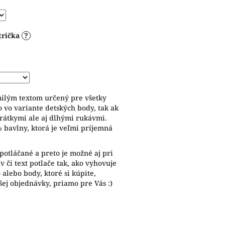
trička
?
milým textom určený pre všetky
 vo variante detských body, tak ak
krátkymi ale aj dlhými rukávmi.
% bavlny, ktorá je veľmi príjemná
potláčané a preto je možné aj pri
 či text potlače tak, ako vyhovuje
alebo body, ktoré si kúpite,
ej objednávky, priamo pre Vás :)