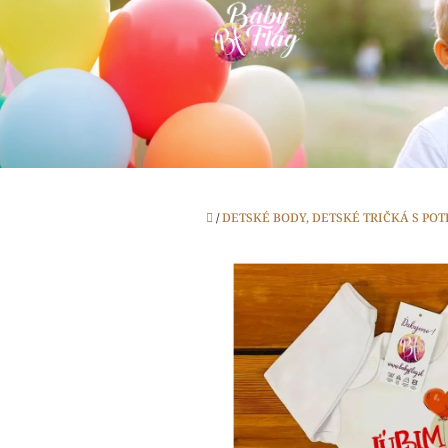
Prejsť
na
obsah
Domov
/
DETSKÉ BODY, DETSKÉ TRIČKÁ S PO