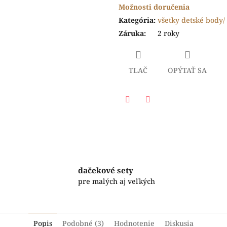
Možnosti doručenia
Kategória
:
všetky detské body/ 
Záruka
:
2 roky
TLAČ
OPÝTAŤ SA
Facebook
Twitter
dačekové sety
pre malých aj veľkých
Popis
Podobné (3)
Hodnotenie
Diskusia