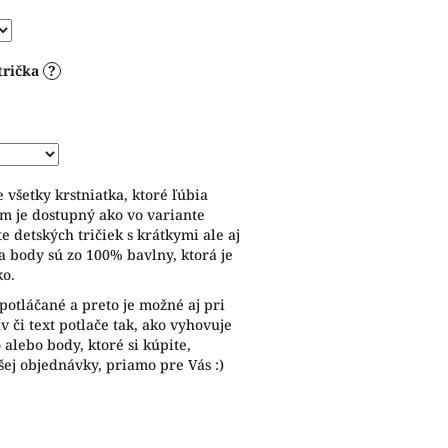
trička
?
 všetky krstniatka, ktoré ľúbia
om je dostupný ako vo variante
e detských tričiek s krátkymi ale aj
a body sú zo 100% bavlny, ktorá je
ko.
potláčané a preto je možné aj pri
 či text potlače tak, ako vyhovuje
alebo body, ktoré si kúpite,
ej objednávky, priamo pre Vás :)