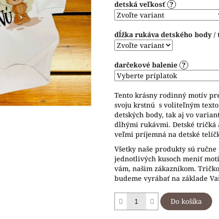
detská veľkosť
?
5
hviezdičiek.
dĺžka rukáva detského body / 
darčekové balenie
?
Tento krásny rodinný motív pre
svoju krstnú s voliteľným text
detských body, tak aj vo variant
dlhými rukávmi. Detské tričká 
veľmi príjemná na detské telíč
Všetky naše produkty sú ručne 
jednotlivých kusoch meniť motív
vám, našim zákazníkom. Tričko 
budeme vyrábať na základe Vaš
Do košíka