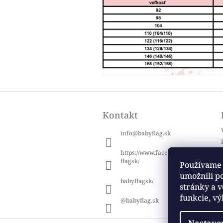
Z
á
Kontakt
p
ä
info
@
babyflag.sk
t
i
https://www.facebook.com/baby
e
flagsk/
Používame 
umožnili p
babyflagsk/
stránky a v
funkcie, vý
@babyflag.sk