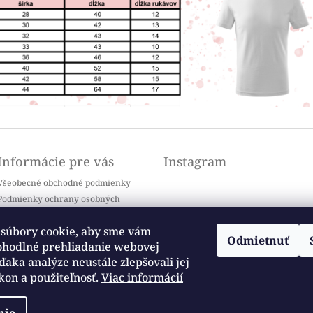
Informácie pre vás
Instagram
Všeobecné obchodné podmienky
Podmienky ochrany osobných
údajov
Doprava a platba
súbory cookie, aby sme vám
Odmietnuť
Kontakty
ohodlné prehliadanie webovej
Sledovať na Instagrame
Často kladené otázky / FAQ
ďaka analýze neustále zlepšovali jej
kon a použiteľnosť.
Viac informácií
Moja objednávka