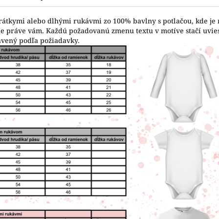
krátkymi alebo dlhými rukávmi zo 100% bavlny s potlačou, kde je
vuje práve vám. Každú požadovanú zmenu textu v motíve stačí uvi
avený podľa požiadavky.