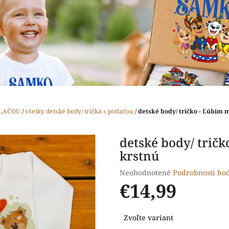
TLAČOU
/
všetky detské body/ tričká s potlačou
/
detské body/ tričko - Ľúbim 
detské body/ trič
krstnú
Priemerné
Neohodnotené
Podrobnosti ho
hodnotenie
€14,99
produktu
je
Jednotková
0,0
Zvoľte variant
cena:
z