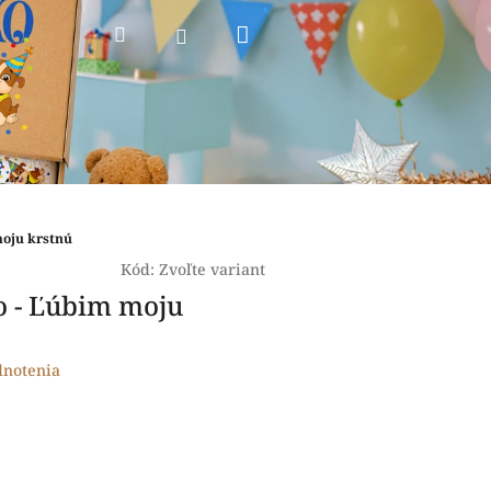
Nákupný
Hľadať
Prihlásenie
košík
moju krstnú
Kód:
Zvoľte variant
ko - Ľúbim moju
dnotenia