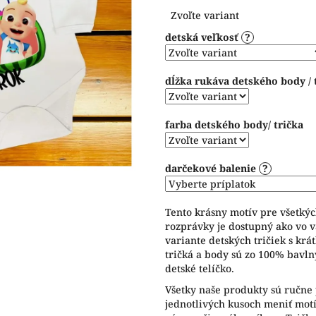
Jednotková
1,0
Zvoľte variant
cena:
z
detská veľkosť
?
5
hviezdičiek.
dĺžka rukáva detského body / 
farba detského body/ trička
darčekové balenie
?
Tento krásny motív pre všetký
rozprávky je dostupný ako vo v
variante detských tričiek s kr
tričká a body sú zo 100% bavln
detské telíčko.
Všetky naše produkty sú ručne 
jednotlivých kusoch meniť motív