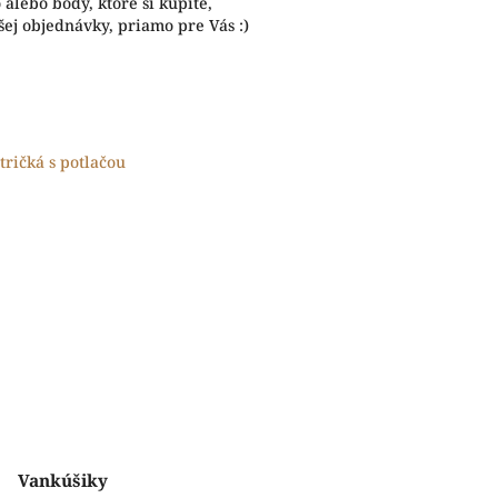
alebo body, ktoré si kúpite,
ej objednávky, priamo pre Vás :)
tričká s potlačou
Vankúšiky