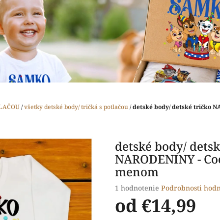
TLAČOU
/
všetky detské body/ tričká s potlačou
/
detské body/ detské tričko 
detské body/ detsk
NARODENINY - Co
menom
Priemerné
1 hodnotenie
Podrobnosti hodn
hodnotenie
od
€14,99
produktu
je