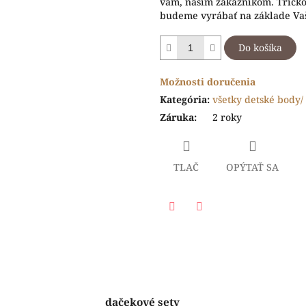
vám, našim zákazníkom. Tričko 
budeme vyrábať na základe Vaš
Do košíka
Možnosti doručenia
Kategória
:
všetky detské body/ 
Záruka
:
2 roky
TLAČ
OPÝTAŤ SA
Facebook
Twitter
dačekové sety