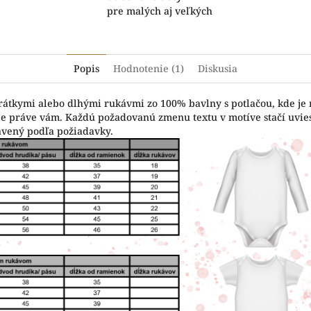
pre malých aj veľkých
Popis
Hodnotenie (1)
Diskusia
krátkymi alebo dlhými rukávmi zo 100% bavlny s potlačou, kde je
vuje práve vám. Každú požadovanú zmenu textu v motíve stačí uvi
avený podľa požiadavky.