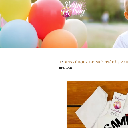
Prejsť
na
obsah
Domov
/
DETSKÉ BODY, DETSKÉ TRIČKÁ S PO
menom