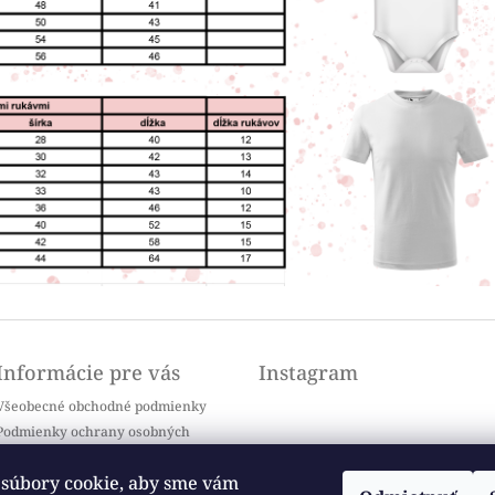
Informácie pre vás
Instagram
Všeobecné obchodné podmienky
Podmienky ochrany osobných
údajov
Doprava a platba
súbory cookie, aby sme vám