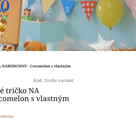
Nákupný
Hľadať
Prihlásenie
košík
NA NARODENINY - Cocomelon s vlastným
Kód:
Zvoľte variant
é tričko NA
comelon s vlastným
otenia