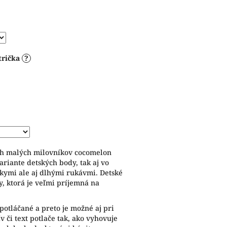
trička
?
ch malých milovníkov cocomelon
ariante detských body, tak aj vo
átkymi ale aj dlhými rukávmi. Detské
y, ktorá je veľmi príjemná na
potláčané a preto je možné aj pri
 či text potlače tak, ako vyhovuje