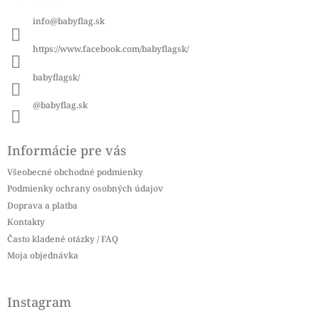
ä
info
@
babyflag.sk
t
i
https://www.facebook.com/babyflagsk/
e
babyflagsk/
@babyflag.sk
Informácie pre vás
Všeobecné obchodné podmienky
Podmienky ochrany osobných údajov
Doprava a platba
Kontakty
Často kladené otázky / FAQ
Moja objednávka
Instagram