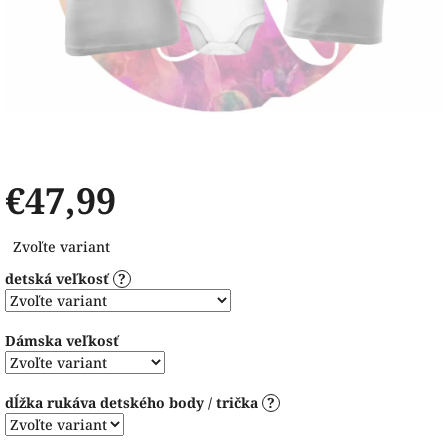
€47,99
Jednotková
Zvoľte variant
cena:
detská veľkosť
?
Dámska veľkosť
dĺžka rukáva detského body / trička
?