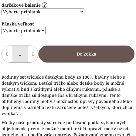
darčekové balenie
?
Pánska veľkosť
Do košíka
Rodinný set tričiek s detskými body zo 100% bavlny alebo s
detským tričkom. Detské tričko alebo detské body je možné
vybrať si buď s krátkymi alebo dlhými rukávmi, pánske a
dámske tričká sú dostupné iba s krátkymi rukávmi. Tento
obľúbený rodinný motív s možnosťou úpravy pôvodného alebo
doplnenia vlastného textu zaručene poteší všetkých, ktorí chcú
vynikať.
Všetky naše produkty sú ručne potláčané podľa vytvorených
objednavok, preto je možné meniť text či upraviť motív už od
jedného kusu podľa vašej potreby. Požadovanú zmenu textu či