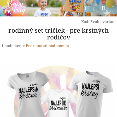
Prejsť
Nák
Hľadať
na
Prihlásen
obsah
koší
Kód:
Zvoľte variant
rodinný set tričiek - pre krstných
rodičov
Priemerné
1 hodnotenie
Podrobnosti hodnotenia
hodnotenie
produktu
je
5,0
z
5
hviezdičiek.