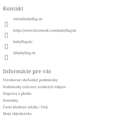
á
Kontakt
p
ä
info
@
babyflag.sk
t
i
https://www.facebook.com/babyflagsk/
e
babyflagsk/
@babyflag.sk
Informácie pre vás
Všeobecné obchodné podmienky
Podmienky ochrany osobných údajov
Doprava a platba
Kontakty
Často kladené otázky / FAQ
Moja objednávka