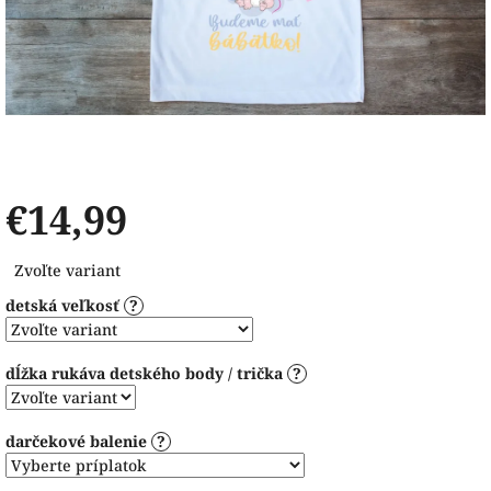
€14,99
Jednotková
Zvoľte variant
cena:
detská veľkosť
?
dĺžka rukáva detského body / trička
?
darčekové balenie
?