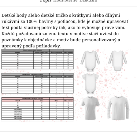
Detské body alebo detské tričko s krátkymi alebo dlhými
rukávmi zo 100% bavlny s potlačou, kde je možné upravovať
text podľa vlastnej potreby tak, ako to vyhovuje práve vám.
Každú požadovanú zmenu textu v motíve stačí uviesť do
poznámky k objednávke a motív bude personalizovaný a
upravený podľa požiadavky.
Z