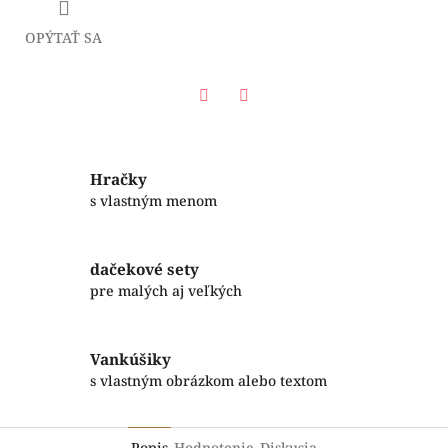
OPÝTAŤ SA
Facebook
Twitter
Hračky
s vlastným menom
dačekové sety
pre malých aj veľkých
Vankúšiky
s vlastným obrázkom alebo textom
Popis
Hodnotenie
Diskusia