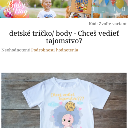
Prejsť
Nák
Hľadať
na
Prihlásen
obsah
koší
Kód:
Zvoľte variant
detské tričko/ body - Chceš vedieť
tajomstvo?
Priemerné
Neohodnotené
Podrobnosti hodnotenia
hodnotenie
produktu
je
0,0
z
5
hviezdičiek.