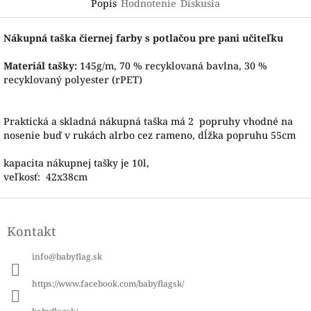
Popis
Hodnotenie
Diskusia
Nákupná taška čiernej farby s potlačou pre pani učiteľku
Materiál tašky:
145g/m, 70 % recyklovaná bavlna, 30 %
recyklovaný polyester (rPET)
Praktická a skladná nákupná taška má 2 popruhy vhodné na
nosenie buď v rukách alrbo cez rameno, dĺžka popruhu 55cm
kapacita nákupnej tašky je 10l,
veľkosť: 42x38cm
Z
á
Kontakt
p
ä
info
@
babyflag.sk
t
i
https://www.facebook.com/babyflagsk/
e