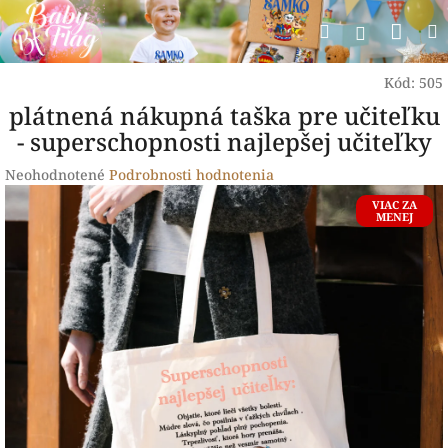
Prejsť
Nák
Hľadať
na
Prihlásen
obsah
koší
Kód:
505
plátnená nákupná taška pre učiteľku
- superschopnosti najlepšej učiteľky
Priemerné
Neohodnotené
Podrobnosti hodnotenia
hodnotenie
VIAC ZA
produktu
MENEJ
je
0,0
z
5
hviezdičiek.