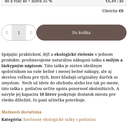
40 a viac ks = zľava 35 %
€6,49
/ ks
Ušetríte
€0
Do košíka
Spájajúc praktickosť, štýl a
ekologické riešenie
v jednom
produkte, predstavujeme naturálnu nákupnú tašku
s milým a
láskypným nápisom
. Táto taška je nielen ideálnym
spoločníkom na vaše bežné i menej bežné nákupy, ale aj
skvelou voľbou pre tých, ktorí hľadajú originálny darček so
zmyslom. Nech už idete do obchodu alebo len tak po meste,
táto taška s potlačou určite upúta pozornosť okoloidúcich. A
navyše jej kapacita
10 litrov
poskytuje dostatok miesta pre
všetko dôležité, čo pani učiteľka potrebuje.
Možnosti doručenia
Kategória
:
bavlnené ekologické tašky s potlačou