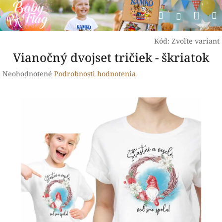
Prejsť
Nák
Hľadať
na
Prihlásen
obsah
koší
Kód:
Zvoľte variant
Vianočný dvojset tričiek - škriatok
Priemerné
Neohodnotené
Podrobnosti hodnotenia
hodnotenie
produktu
je
0,0
z
5
hviezdičiek.