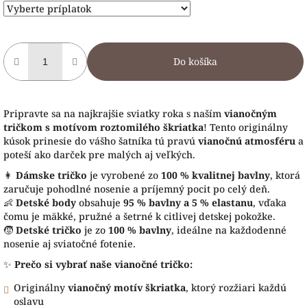
Do košíka
Pripravte sa na najkrajšie sviatky roka s naším
vianočným
tričkom s motívom roztomilého škriatka
! Tento originálny
kúsok prinesie do vášho šatníka tú pravú
vianočnú atmosféru
a
poteší ako darček pre malých aj veľkých.
👩
Dámske tričko
je vyrobené zo
100 % kvalitnej bavlny
, ktorá
zaručuje pohodlné nosenie a príjemný pocit po celý deň.
👶
Detské body
obsahuje
95 % bavlny a 5 % elastanu
, vďaka
čomu je mäkké, pružné a šetrné k citlivej detskej pokožke.
🧒
Detské tričko
je zo
100 % bavlny
, ideálne na každodenné
nosenie aj sviatočné fotenie.
✨
Prečo si vybrať naše vianočné tričko:
Originálny
vianočný motív škriatka
, ktorý rozžiari každú
oslavu