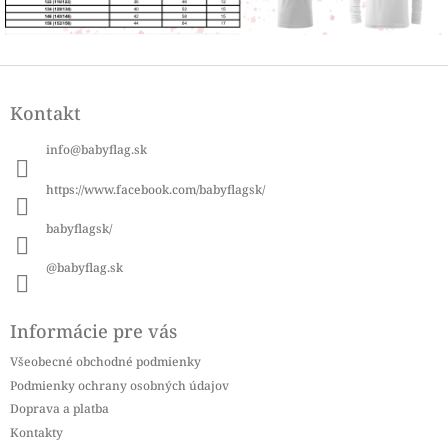
Z
á
Kontakt
p
ä
info
@
babyflag.sk
t
i
https://www.facebook.com/babyflagsk/
e
babyflagsk/
@babyflag.sk
Informácie pre vás
Všeobecné obchodné podmienky
Podmienky ochrany osobných údajov
Doprava a platba
Kontakty