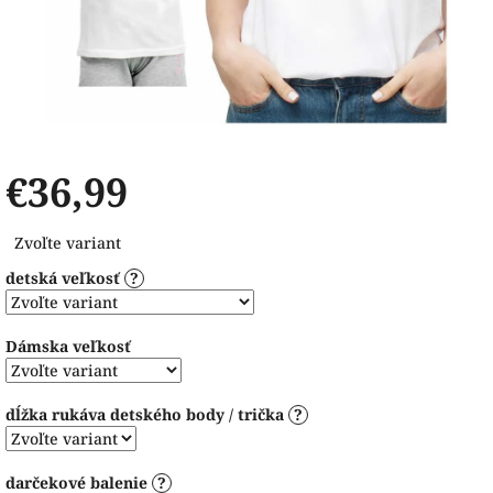
€36,99
Jednotková
Zvoľte variant
cena:
detská veľkosť
?
Dámska veľkosť
dĺžka rukáva detského body / trička
?
darčekové balenie
?