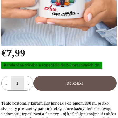
€7,99
Jednotková
štandardná výroba a expedícia do 2-5 pracovných dní
cena:
Do košíka
Tento roztomilý keramický hrnček s objemom 330 ml je ako
stvorený pre všetky pani učiteľky, ktoré každý deň rozdávajú
vedomosti, trpezlivosť a úsmevy – aj keď sú (priznajme si) občas