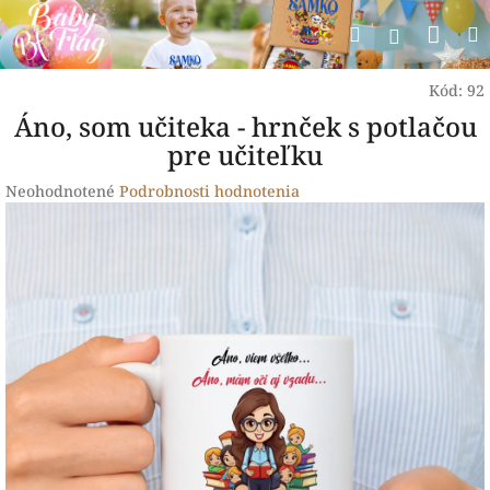
Prejsť
Nák
Hľadať
na
Prihlásen
obsah
koší
Kód:
92
Áno, som učiteka - hrnček s potlačou
pre učiteľku
Priemerné
Neohodnotené
Podrobnosti hodnotenia
hodnotenie
produktu
je
0,0
z
5
hviezdičiek.