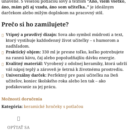
unavené. S veselou potlačou sovy a textom
"Áno, viem všetko,
áno, mám pči aj vzadu, áno som učiteľka.."
je ideálnym
darčekom alebo milým doplnkom na pracovný stôl.
Prečo si ho zamilujete?
Vtipný a pravdivý dizajn:
Sova ako symbol múdrosti a text,
ktorý vystihuje každodenný život učiteľky – s humorom a
nadhľadom.
Praktický objem:
330 ml je presne toľko, koľko potrebujete
na rannú kávu, čaj alebo popoludňajšiu dávku energie.
Kvalitný materiál:
Vyrobený z odolnej keramiky, ktorá udrží
váš nápoj teplý a zároveň je šetrná k životnému prostrediu.
Univerzálny darček:
Perfektný pre pani učiteľku na Deň
učiteľov, koniec školského roka alebo len tak – ako
poďakovanie za jej prácu.
Možnosti doručenia
Kategória
:
keramické hrnčeky s potlačou
OPÝTAŤ SA