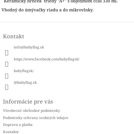
Keramický hrnček triedy "A+" s objedmom ccas 330 ml.
Vhodný do úmývačky riadu a do mikrovlnky.
Z
á
Kontakt
p
ä
info
@
babyflag.sk
t
i
https://www.facebook.com/babyflagsk/
e
babyflagsk/
@babyflag.sk
Informácie pre vás
Všeobecné obchodné podmienky
Podmienky ochrany osobných údajov
Doprava a platba
Kontakty