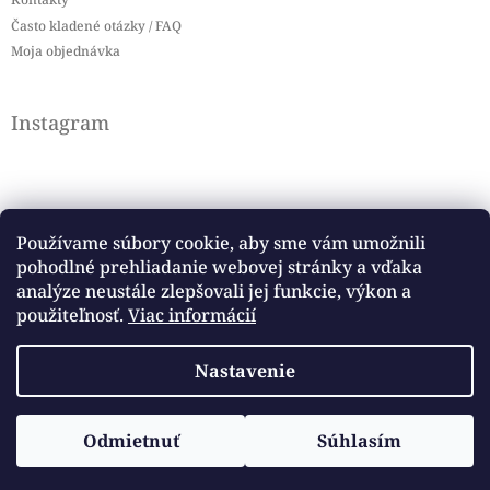
Často kladené otázky / FAQ
Moja objednávka
Instagram
Používame súbory cookie, aby sme vám umožnili
pohodlné prehliadanie webovej stránky a vďaka
Sledovať na Instagrame
analýze neustále zlepšovali jej funkcie, výkon a
použiteľnosť.
Viac informácií
Facebook
Nastavenie
Copyright 2026
Baby flag
. Všetky práva vyhradené.
Odmietnuť
Súhlasím
Vytvoril Shoptet
Upraviť nastavenie cookies