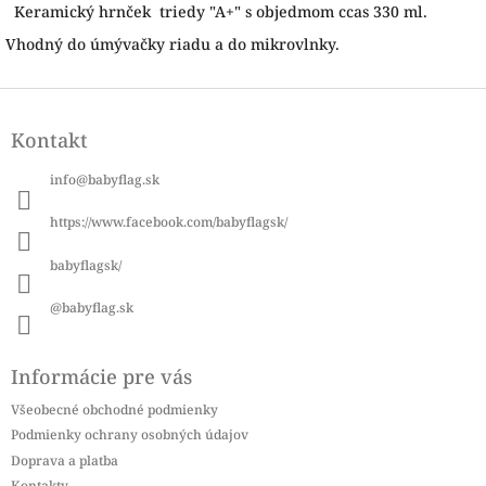
Keramický hrnček triedy "A+" s objedmom ccas 330 ml.
Vhodný do úmývačky riadu a do mikrovlnky.
Z
á
Kontakt
p
ä
info
@
babyflag.sk
t
i
https://www.facebook.com/babyflagsk/
e
babyflagsk/
@babyflag.sk
Informácie pre vás
Všeobecné obchodné podmienky
Podmienky ochrany osobných údajov
Doprava a platba
Kontakty