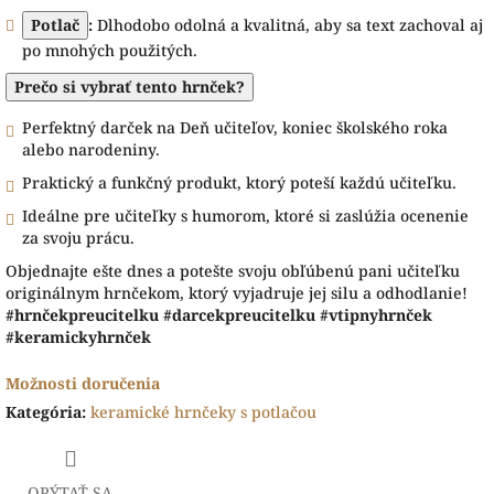
Potlač
:
Dlhodobo odolná a kvalitná, aby sa text zachoval aj
po mnohých použitých.
Prečo si vybrať tento hrnček?
Perfektný darček na Deň učiteľov, koniec školského roka
alebo narodeniny.
Praktický a funkčný produkt, ktorý poteší každú učiteľku.
Ideálne pre učiteľky s humorom, ktoré si zaslúžia ocenenie
za svoju prácu.
Objednajte ešte dnes a potešte svoju obľúbenú pani učiteľku
originálnym hrnčekom, ktorý vyjadruje jej silu a odhodlanie!
#hrnčekpreucitelku #darcekpreucitelku #vtipnyhrnček
#keramickyhrnček
Možnosti doručenia
Kategória
:
keramické hrnčeky s potlačou
OPÝTAŤ SA