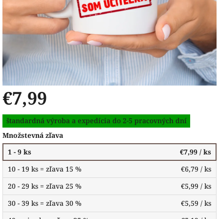
€7,99
Jednotková
štandardná výroba a expedícia do 2-5 pracovných dní
cena:
Množstevná zľava
1 - 9 ks
€7,99
/ ks
10 - 19 ks = zľava 15 %
€6,79
/ ks
20 - 29 ks = zľava 25 %
€5,99
/ ks
30 - 39 ks = zľava 30 %
€5,59
/ ks