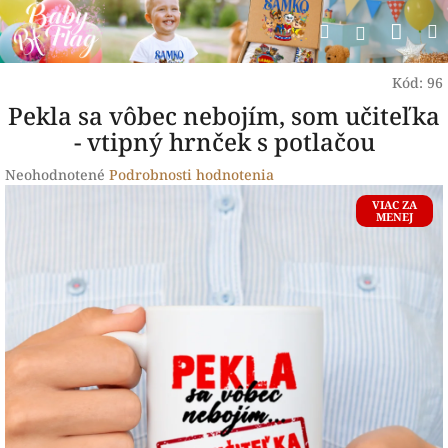
Prejsť
Nák
Hľadať
na
Prihlásen
obsah
koší
Kód:
96
Pekla sa vôbec nebojím, som učiteľka
- vtipný hrnček s potlačou
Priemerné
Neohodnotené
Podrobnosti hodnotenia
hodnotenie
VIAC ZA
produktu
MENEJ
je
0,0
z
5
hviezdičiek.