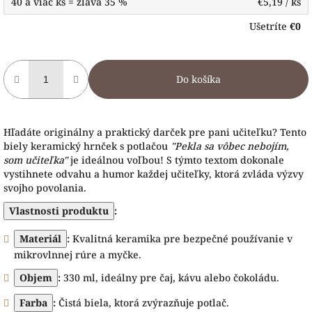
40 a viac ks = zľava 35 %
€5,19
/ ks
Ušetríte
€0
Do košíka
Hľadáte originálny a praktický darček pre pani učiteľku? Tento
biely keramický hrnček s potlačou
"Pekla sa vôbec nebojím,
som učiteľka"
je ideálnou voľbou! S týmto textom dokonale
vystihnete odvahu a humor každej učiteľky, ktorá zvláda výzvy
svojho povolania.
Vlastnosti produktu
:
Materiál
:
Kvalitná keramika pre bezpečné používanie v
mikrovlnnej rúre a myčke.
Objem
:
330 ml, ideálny pre čaj, kávu alebo čokoládu.
Farba
:
Čistá biela, ktorá zvýrazňuje potlač.