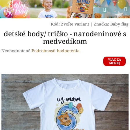
Prejsť
Nák
Hľadať
na
Prihlásen
obsah
koší
Kód:
Zvoľte variant
|
Značka:
Baby flag
detské body/ tričko - narodeninové s
medvedíkom
Priemerné
Neohodnotené
Podrobnosti hodnotenia
hodnotenie
VIAC ZA
produktu
MENEJ
je
0,0
z
5
hviezdičiek.