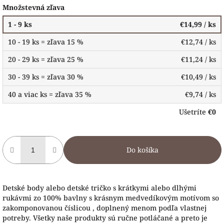
Množstevná zľava
1 - 9 ks
€14,99
/ ks
10 - 19 ks = zľava 15 %
€12,74
/ ks
20 - 29 ks = zľava 25 %
€11,24
/ ks
30 - 39 ks = zľava 30 %
€10,49
/ ks
40 a viac ks = zľava 35 %
€9,74
/ ks
Ušetríte
€0
Do košíka
Detské body alebo detské tričko s krátkymi alebo dlhými
rukávmi zo 100% bavlny s krásnym medvedíkovým motívom so
zakomponovanou číslicou , doplnený menom podľa vlastnej
potreby. Všetky naše produkty sú ručne potláčané a preto je