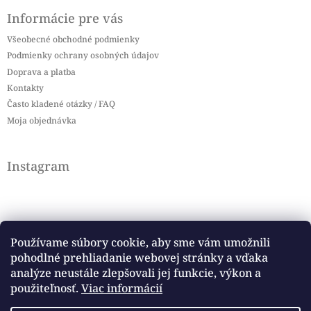
Informácie pre vás
Všeobecné obchodné podmienky
Podmienky ochrany osobných údajov
Doprava a platba
Kontakty
Často kladené otázky / FAQ
Moja objednávka
Instagram
Používame súbory cookie, aby sme vám umožnili
pohodlné prehliadanie webovej stránky a vďaka
Sledovať na Instagrame
analýze neustále zlepšovali jej funkcie, výkon a
použiteľnosť.
Viac informácií
Facebook