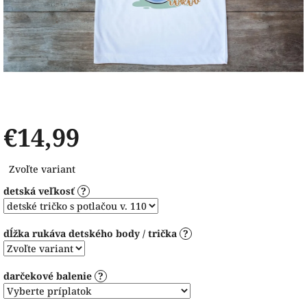
€14,99
Jednotková
Zvoľte variant
cena:
detská veľkosť
?
dĺžka rukáva detského body / trička
?
darčekové balenie
?