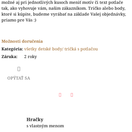
možné aj pri jednotlivých kusoch meniť motív či text potlače
tak, ako vyhovuje vám, našim zákazníkom. Tričko alebo body,
ktoré si kúpite, budeme vyrábať na základe Vašej objednávky,
priamo pre Vás :)
Možnosti doručenia
Kategória
:
všetky detské body/ tričká s potlačou
Záruka
:
2 roky
OPÝTAŤ SA
Facebook
Twitter
Hračky
s vlastným menom