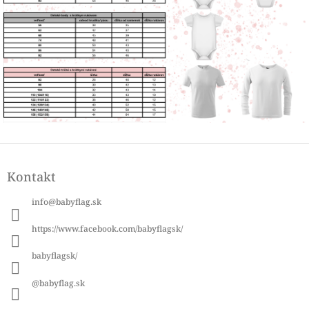
Z
á
Kontakt
p
ä
info
@
babyflag.sk
t
i
https://www.facebook.com/babyflagsk/
e
babyflagsk/
@babyflag.sk