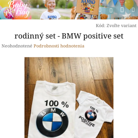
Prejsť
Nák
Hľadať
na
Prihlásen
obsah
koší
Kód:
Zvoľte variant
rodinný set - BMW positive set
Priemerné
Neohodnotené
Podrobnosti hodnotenia
hodnotenie
produktu
je
0,0
z
5
hviezdičiek.