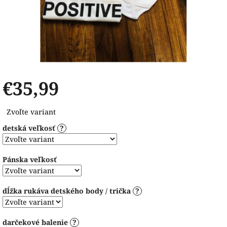
€35,99
Jednotková
Zvoľte variant
cena:
detská veľkosť
?
Pánska veľkosť
dĺžka rukáva detského body / trička
?
darčekové balenie
?