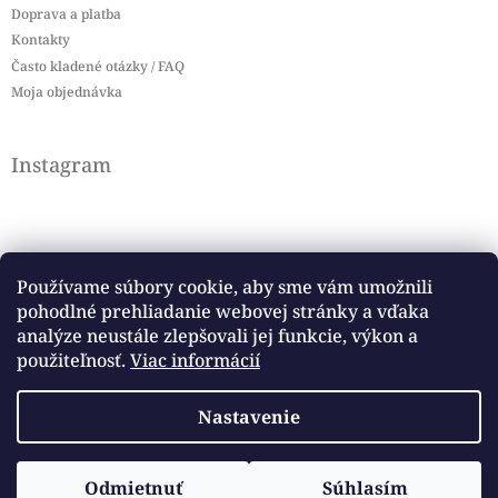
Doprava a platba
Kontakty
Často kladené otázky / FAQ
Moja objednávka
Instagram
Používame súbory cookie, aby sme vám umožnili
pohodlné prehliadanie webovej stránky a vďaka
Sledovať na Instagrame
analýze neustále zlepšovali jej funkcie, výkon a
použiteľnosť.
Viac informácií
Facebook
Nastavenie
Copyright 2026
Baby flag
. Všetky práva vyhradené.
Odmietnuť
Súhlasím
Vytvoril Shoptet