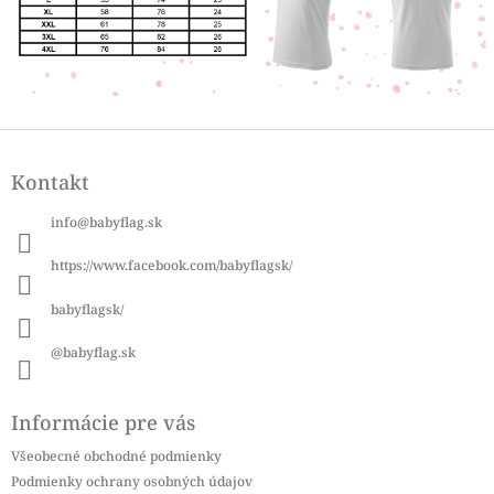
Z
á
Kontakt
p
ä
info
@
babyflag.sk
t
i
https://www.facebook.com/babyflagsk/
e
babyflagsk/
@babyflag.sk
Informácie pre vás
Všeobecné obchodné podmienky
Podmienky ochrany osobných údajov