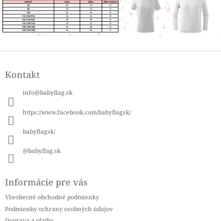
Z
á
Kontakt
p
ä
info
@
babyflag.sk
t
i
https://www.facebook.com/babyflagsk/
e
babyflagsk/
@babyflag.sk
Informácie pre vás
Všeobecné obchodné podmienky
Podmienky ochrany osobných údajov
Doprava a platba