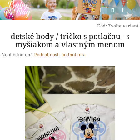
Prejsť
Nák
Hľadať
na
Prihlásen
obsah
koší
Kód:
Zvoľte variant
detské body / tričko s potlačou - s
myšiakom a vlastným menom
Priemerné
Neohodnotené
Podrobnosti hodnotenia
hodnotenie
produktu
je
0,0
z
5
hviezdičiek.