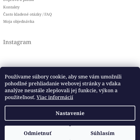
Kontakty
Často kladené otázky / FAQ
Moja objednávka
Instagram
Používame súbory cookie, aby sme vám umožnili
pohodlné prehliadanie webovej stránky a vďaka
Sledovať na Instagrame
analýze neustále zlepšovali jej funkcie, výkon a
použiteľnosť.
Viac informácií
Facebook
Nastavenie
Copyright 2026
Baby flag
. Všetky práva vyhradené.
Vytvoril Shoptet
Odmietnuť
Súhlasím
Upraviť nastavenie cookies