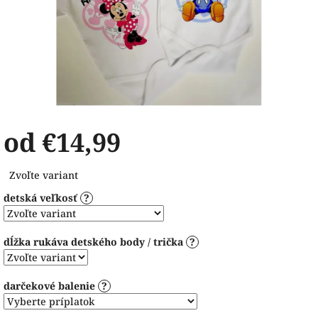
od
€14,99
Jednotková
Zvoľte variant
cena:
detská veľkosť
?
dĺžka rukáva detského body / trička
?
darčekové balenie
?