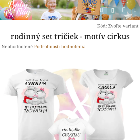
Prejsť
Nák
Hľadať
na
Prihlásen
obsah
koší
Kód:
Zvoľte variant
rodinný set tričiek - motív cirkus
Priemerné
Neohodnotené
Podrobnosti hodnotenia
hodnotenie
produktu
je
0,0
z
5
hviezdičiek.