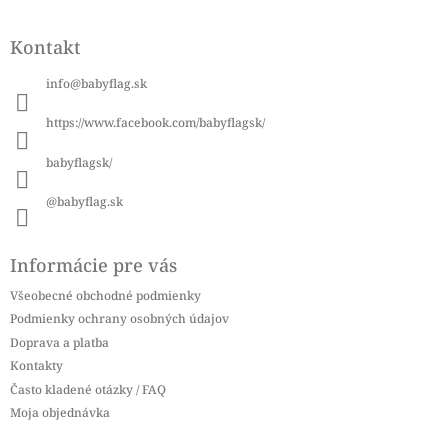
Z
á
Kontakt
p
ä
info
@
babyflag.sk
t
i
https://www.facebook.com/babyflagsk/
e
babyflagsk/
@babyflag.sk
Informácie pre vás
Všeobecné obchodné podmienky
Podmienky ochrany osobných údajov
Doprava a platba
Kontakty
Často kladené otázky / FAQ
Moja objednávka