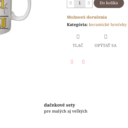
hviezdičiek.
Do košíka
Možnosti doručenia
Kategória
:
keramické hrnčeky 
TLAČ
OPÝTAŤ SA
Facebook
Twitter
dačekové sety
pre malých aj veľkých