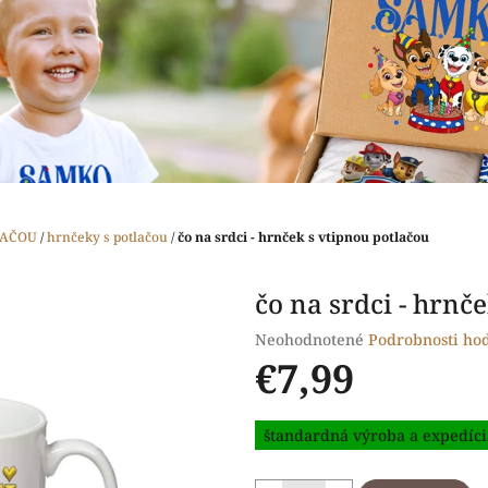
LAČOU
/
hrnčeky s potlačou
/
čo na srdci - hrnček s vtipnou potlačou
čo na srdci - hrnč
Priemerné
Neohodnotené
Podrobnosti ho
hodnotenie
€7,99
produktu
je
Jednotková
0,0
štandardná výroba a expedíci
cena:
z
5