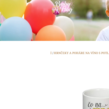
Prejsť
na
obsah
Domov
/
HRNČEKY A POHÁRE NA VÍNO S POT