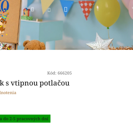
Nákupný
Hľadať
Prihlásenie
košík
Kód:
666205
ek s vtipnou potlačou
dnotenia
a do 2-5 pracovných dní