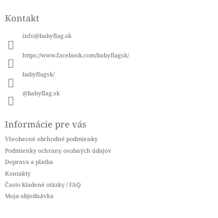
á
Kontakt
p
ä
info
@
babyflag.sk
t
i
https://www.facebook.com/babyflagsk/
e
babyflagsk/
@babyflag.sk
Informácie pre vás
Všeobecné obchodné podmienky
Podmienky ochrany osobných údajov
Doprava a platba
Kontakty
Často kladené otázky / FAQ
Moja objednávka