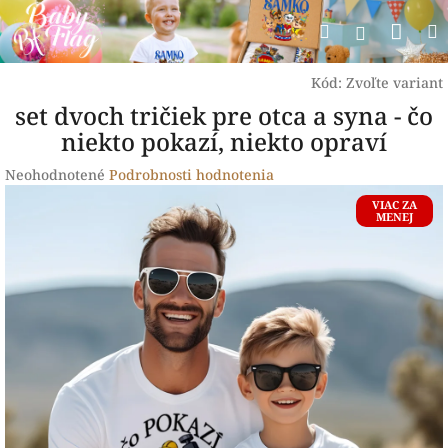
Prejsť
Nák
Hľadať
na
Prihlásen
obsah
koší
Kód:
Zvoľte variant
set dvoch tričiek pre otca a syna - čo
niekto pokazí, niekto opraví
Priemerné
Neohodnotené
Podrobnosti hodnotenia
hodnotenie
VIAC ZA
produktu
MENEJ
je
0,0
z
5
hviezdičiek.