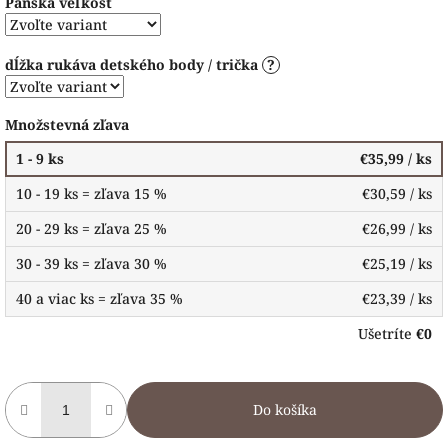
Pánska veľkosť
dĺžka rukáva detského body / trička
?
Množstevná zľava
1 - 9 ks
€35,99
/ ks
10 - 19 ks = zľava 15 %
€30,59
/ ks
20 - 29 ks = zľava 25 %
€26,99
/ ks
30 - 39 ks = zľava 30 %
€25,19
/ ks
40 a viac ks = zľava 35 %
€23,39
/ ks
Ušetríte
€0
Do košíka