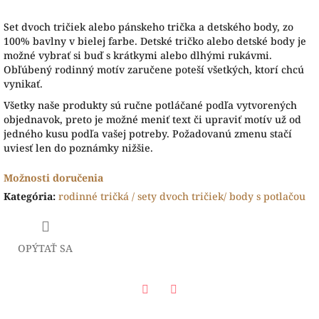
Set dvoch tričiek alebo pánskeho trička a detského body, zo
100% bavlny v bielej farbe. Detské tričko alebo detské body je
možné vybrať si buď s krátkymi alebo dlhými rukávmi.
Obľúbený rodinný motív zaručene poteší všetkých, ktorí chcú
vynikať.
Všetky naše produkty sú ručne potláčané podľa vytvorených
objednavok, preto je možné meniť text či upraviť motív už od
jedného kusu podľa vašej potreby. Požadovanú zmenu stačí
uviesť len do poznámky nižšie.
Možnosti doručenia
Kategória
:
rodinné tričká / sety dvoch tričiek/ body s potlačou
OPÝTAŤ SA
Facebook
Twitter