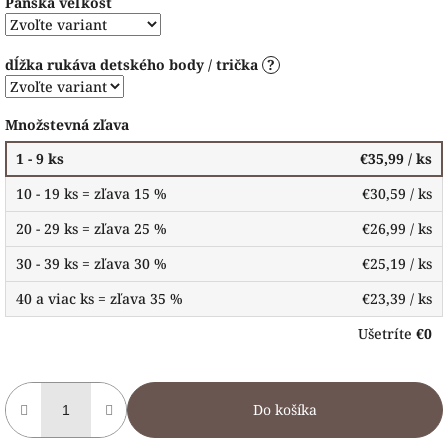
Pánska veľkosť
dĺžka rukáva detského body / trička
?
Množstevná zľava
1 - 9 ks
€35,99
/ ks
10 - 19 ks = zľava 15 %
€30,59
/ ks
20 - 29 ks = zľava 25 %
€26,99
/ ks
30 - 39 ks = zľava 30 %
€25,19
/ ks
40 a viac ks = zľava 35 %
€23,39
/ ks
Ušetríte
€0
Do košíka