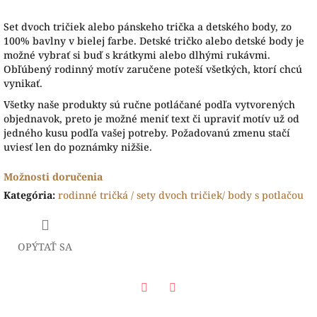
Set dvoch tričiek alebo pánskeho trička a detského body, zo
100% bavlny v bielej farbe. Detské tričko alebo detské body je
možné vybrať si buď s krátkymi alebo dlhými rukávmi.
Obľúbený rodinný motív zaručene poteší všetkých, ktorí chcú
vynikať.
Všetky naše produkty sú ručne potláčané podľa vytvorených
objednavok, preto je možné meniť text či upraviť motív už od
jedného kusu podľa vašej potreby. Požadovanú zmenu stačí
uviesť len do poznámky nižšie.
Možnosti doručenia
Kategória
:
rodinné tričká / sety dvoch tričiek/ body s potlačou
OPÝTAŤ SA
Facebook
Twitter