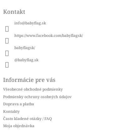
á
Kontakt
p
ä
info
@
babyflag.sk
t
i
https://www.facebook.com/babyflagsk/
e
babyflagsk/
@babyflag.sk
Informácie pre vás
Všeobecné obchodné podmienky
Podmienky ochrany osobných údajov
Doprava a platba
Kontakty
Často kladené otázky / FAQ
Moja objednávka