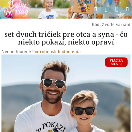
Prejsť
Nák
Hľadať
na
Prihlásen
obsah
koší
Kód:
Zvoľte variant
set dvoch tričiek pre otca a syna - čo
niekto pokazí, niekto opraví
Priemerné
Neohodnotené
Podrobnosti hodnotenia
hodnotenie
VIAC ZA
produktu
MENEJ
je
0,0
z
5
hviezdičiek.