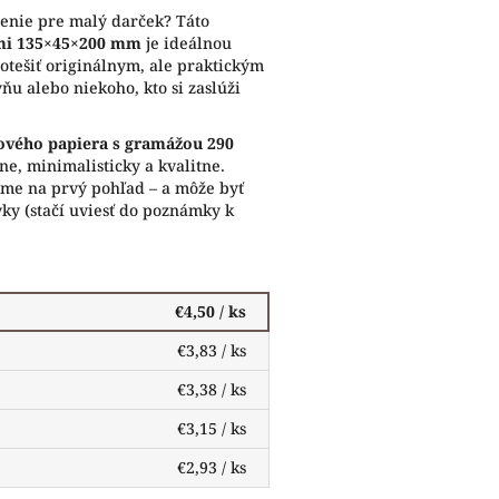
lenie pre malý darček? Táto
rmi 135×45×200 mm
je ideálnou
otešiť originálnym, ale praktickým
ňu alebo niekoho, kto si zaslúži
ového papiera s gramážou 290
ne, minimalisticky a kvalitne.
ujme na prvý pohľad – a môže byť
ky (stačí uviesť do poznámky k
€4,50
/ ks
€3,83
/ ks
€3,38
/ ks
€3,15
/ ks
€2,93
/ ks