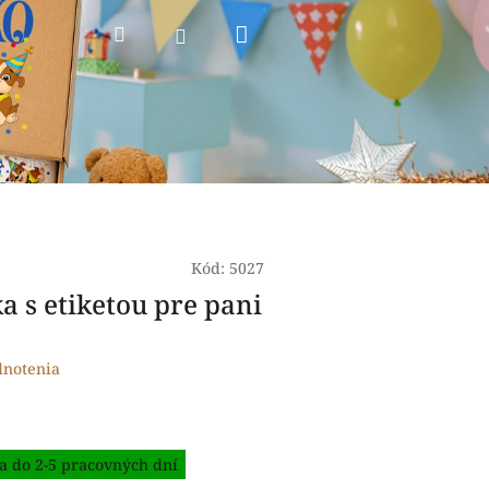
Nákupný
Hľadať
Prihlásenie
košík
Kód:
5027
a s etiketou pre pani
dnotenia
a do 2-5 pracovných dní