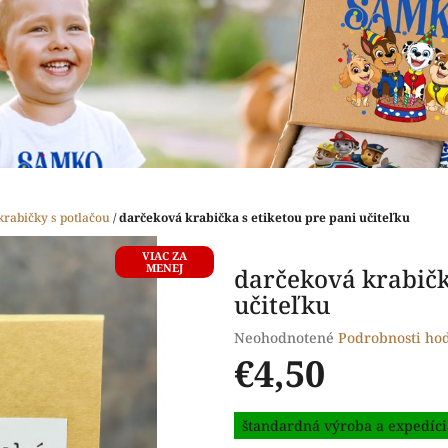
krabičky s potlačou
/
darčeková krabička s etiketou pre pani učiteľku
VIAC ZA
MENEJ
darčeková krabičk
učiteľku
Priemerné
Neohodnotené
Podrobnosti ho
hodnotenie
€4,50
produktu
je
Jednotková
0,0
štandardná výroba a expedíci
cena:
z