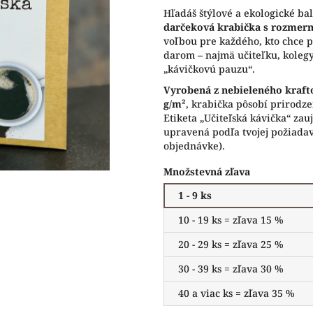
5
Hľadáš štýlové a ekologické ba
hviezdičiek.
darčeková krabička s rozme
voľbou pre každého, kto chce p
darom – najmä učiteľku, kolegy
„kávičkovú pauzu“.
Vyrobená z nebieleného kraft
g/m²
, krabička pôsobí prirodze
Etiketa „Učiteľská kávička“ za
upravená podľa tvojej požiadav
objednávke).
Množstevná zľava
1 - 9 ks
10 - 19 ks = zľava 15 %
20 - 29 ks = zľava 25 %
30 - 39 ks = zľava 30 %
40 a viac ks = zľava 35 %