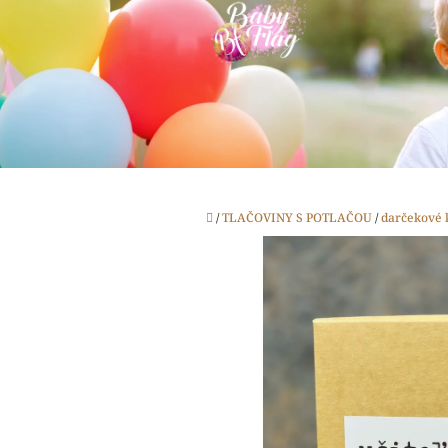
Prejsť
na
obsah
Domov
/
TLAČOVINY S POTLAČOU
/
darčekové 