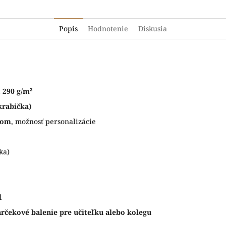
Popis
Hodnotenie
Diskusia
, 290 g/m²
krabička)
tom
, možnosť personalizácie
ka)
l
rčekové balenie pre učiteľku alebo kolegu