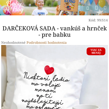
Prejsť
Nák
Hľadať
na
Prihlásen
obsah
koší
Kód:
99/S14
DARČEKOVÁ SADA - vankúš a hrnček
- pre babku
Priemerné
Neohodnotené
Podrobnosti hodnotenia
hodnotenie
VIAC ZA
produktu
MENEJ
je
0,0
z
5
hviezdičiek.