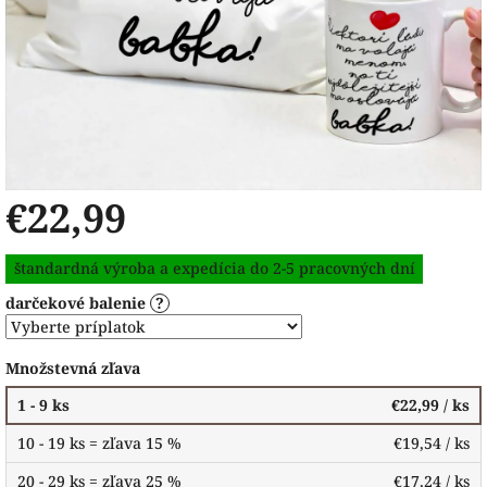
€22,99
Jednotková
štandardná výroba a expedícia do 2-5 pracovných dní
cena:
darčekové balenie
?
Množstevná zľava
1 - 9 ks
€22,99
/ ks
10 - 19 ks = zľava 15 %
€19,54
/ ks
20 - 29 ks = zľava 25 %
€17,24
/ ks