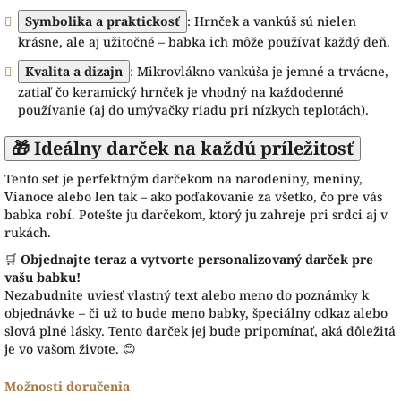
Symbolika a praktickosť
: Hrnček a vankúš sú nielen
krásne, ale aj užitočné – babka ich môže používať každý deň.
Kvalita a dizajn
: Mikrovlákno vankúša je jemné a trvácne,
zatiaľ čo keramický hrnček je vhodný na každodenné
používanie (aj do umývačky riadu pri nízkych teplotách).
🎁 Ideálny darček na každú príležitosť
Tento set je perfektným darčekom na narodeniny, meniny,
Vianoce alebo len tak – ako poďakovanie za všetko, čo pre vás
babka robí. Potešte ju darčekom, ktorý ju zahreje pri srdci aj v
rukách.
🛒
Objednajte teraz a vytvorte personalizovaný darček pre
vašu babku!
Nezabudnite uviesť vlastný text alebo meno do poznámky k
objednávke – či už to bude meno babky, špeciálny odkaz alebo
slová plné lásky. Tento darček jej bude pripomínať, aká dôležitá
je vo vašom živote. 😊
Možnosti doručenia