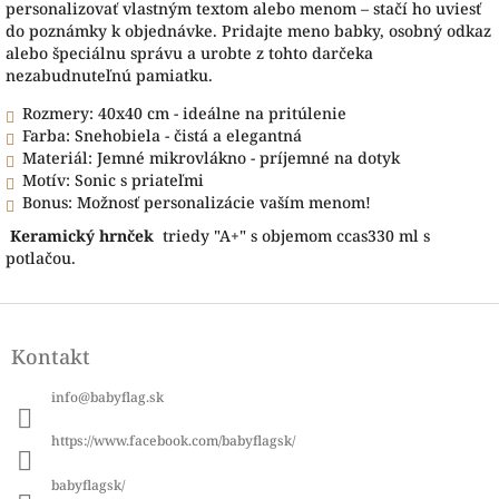
personalizovať vlastným textom alebo menom – stačí ho uviesť
do poznámky k objednávke. Pridajte meno babky, osobný odkaz
alebo špeciálnu správu a urobte z tohto darčeka
nezabudnuteľnú pamiatku.
Rozmery: 40x40 cm - ideálne na pritúlenie
Farba: Snehobiela - čistá a elegantná
Materiál: Jemné mikrovlákno - príjemné na dotyk
Motív: Sonic s priateľmi
Bonus: Možnosť personalizácie vaším menom!
Keramický hrnček
triedy "A+" s objemom ccas330 ml s
potlačou.
Z
á
Kontakt
p
ä
info
@
babyflag.sk
t
i
https://www.facebook.com/babyflagsk/
e
babyflagsk/