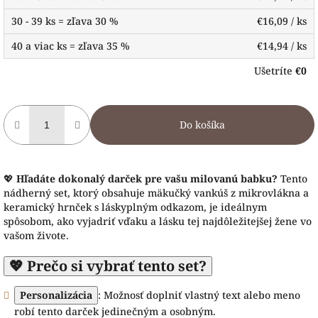
30 - 39 ks = zľava 30 %
€16,09
/ ks
40 a viac ks = zľava 35 %
€14,94
/ ks
Ušetríte
€0
Do košíka
💖
Hľadáte dokonalý darček pre vašu milovanú babku?
Tento
nádherný set, ktorý obsahuje mäkučký vankúš z mikrovlákna a
keramický hrnček s láskyplným odkazom, je ideálnym
spôsobom, ako vyjadriť vďaku a lásku tej najdôležitejšej žene vo
vašom živote.
💖 Prečo si vybrať tento set?
Personalizácia
: Možnosť doplniť vlastný text alebo meno
robí tento darček jedinečným a osobným.