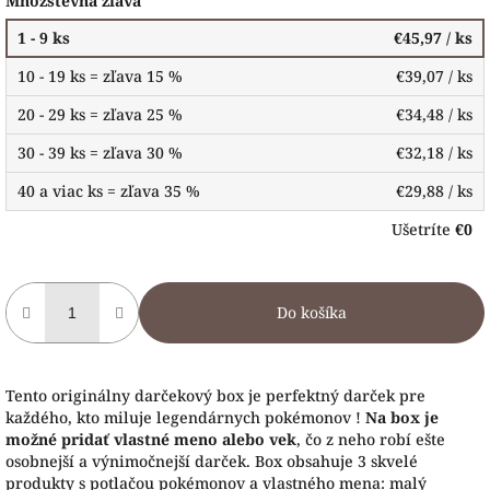
Množstevná zľava
1 - 9 ks
€45,97
/ ks
10 - 19 ks = zľava 15 %
€39,07
/ ks
20 - 29 ks = zľava 25 %
€34,48
/ ks
30 - 39 ks = zľava 30 %
€32,18
/ ks
40 a viac ks = zľava 35 %
€29,88
/ ks
Ušetríte
€0
Do košíka
Tento originálny darčekový box je perfektný darček pre
každého, kto miluje legendárnych pokémonov !
Na box je
možné pridať vlastné meno alebo vek
, čo z neho robí ešte
osobnejší a výnimočnejší darček. Box obsahuje 3 skvelé
produkty s potlačou pokémonov a vlastného mena: malý