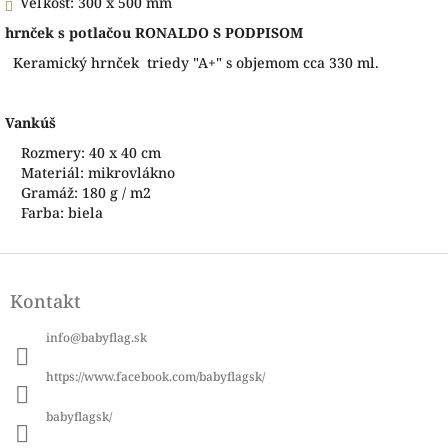
Veľkosť: 300 x 500 mm
hrnček s potlačou RONALDO S PODPISOM
Keramický hrnček triedy "A+" s objemom cca 330 ml.
Vankúš
Rozmery: 40 x 40 cm
Materiál: mikrovlákno
Gramáž: 180 g / m2
Farba: biela
Z
á
Kontakt
p
ä
info
@
babyflag.sk
t
i
https://www.facebook.com/babyflagsk/
e
babyflagsk/