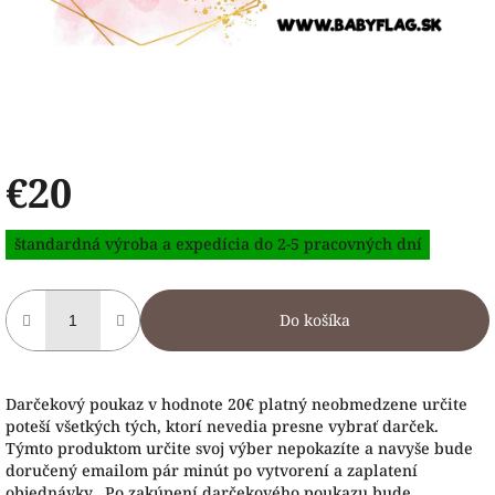
€20
Jednotková
štandardná výroba a expedícia do 2-5 pracovných dní
cena:
Do košíka
Darčekový poukaz v hodnote 20€ platný neobmedzene určite
poteší všetkých tých, ktorí nevedia presne vybrať darček.
Týmto produktom určite svoj výber nepokazíte a navyše bude
doručený emailom pár minút po vytvorení a zaplatení
objednávky. Po zakúpení darčekového poukazu bude