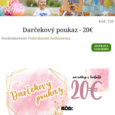
Prejsť
Nák
Hľadať
na
Prihlásen
obsah
koší
Kód:
339
Darčekový poukaz - 20€
Priemerné
Neohodnotené
Podrobnosti hodnotenia
hodnotenie
DOPRAVA
produktu
ZADARMO
je
0,0
z
5
hviezdičiek.