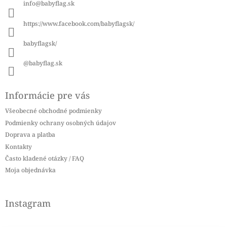
info
@
babyflag.sk
t
i
https://www.facebook.com/babyflagsk/
e
babyflagsk/
@babyflag.sk
Informácie pre vás
Všeobecné obchodné podmienky
Podmienky ochrany osobných údajov
Doprava a platba
Kontakty
Často kladené otázky / FAQ
Moja objednávka
Instagram