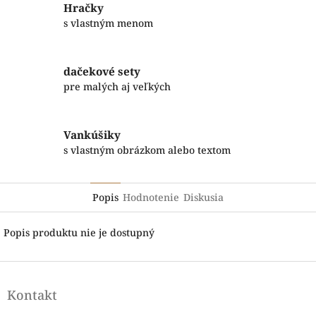
Hračky
s vlastným menom
dačekové sety
pre malých aj veľkých
Vankúšiky
s vlastným obrázkom alebo textom
Popis
Hodnotenie
Diskusia
Popis produktu nie je dostupný
Z
á
Kontakt
p
ä