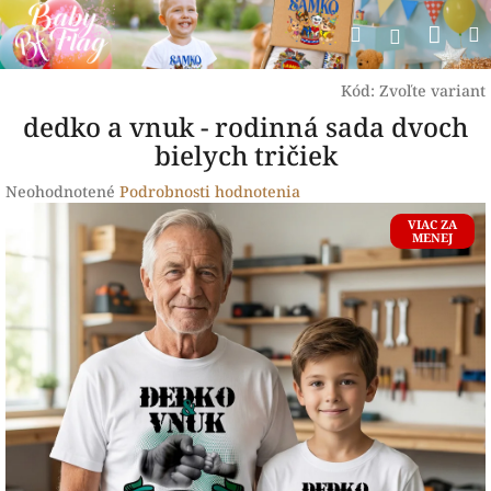
Prejsť
Nák
Hľadať
na
Prihlásen
obsah
koší
Kód:
Zvoľte variant
dedko a vnuk - rodinná sada dvoch
bielych tričiek
Priemerné
Neohodnotené
Podrobnosti hodnotenia
hodnotenie
VIAC ZA
produktu
MENEJ
je
0,0
z
5
hviezdičiek.