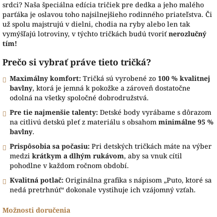
srdci? Naša špeciálna edícia tričiek pre dedka a jeho malého
parťáka je oslavou toho najsilnejšieho rodinného priateľstva. Či
už spolu majstrujú v dielni, chodia na ryby alebo len tak
vymýšľajú lotroviny, v týchto tričkách budú tvoriť
nerozlučný
tím!
Prečo si vybrať práve tieto tričká?
Maximálny komfort:
Tričká sú vyrobené zo
100 % kvalitnej
bavlny
, ktorá je jemná k pokožke a zároveň dostatočne
odolná na všetky spoločné dobrodružstvá.
Pre tie najmenšie talenty:
Detské body vyrábame s dôrazom
na citlivú detskú pleť z materiálu s obsahom
minimálne 95 %
bavlny
.
Prispôsobia sa počasiu:
Pri detských tričkách máte na výber
medzi
krátkym a dlhým rukávom
, aby sa vnuk cítil
pohodlne v každom ročnom období.
Kvalitná potlač:
Originálna grafika s nápisom „Puto, ktoré sa
nedá pretrhnúť“ dokonale vystihuje ich vzájomný vzťah.
Možnosti doručenia