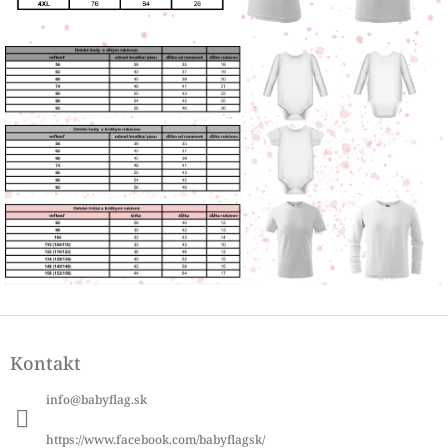
Z
á
Kontakt
p
ä
info
@
babyflag.sk
t
i
https://www.facebook.com/babyflagsk/