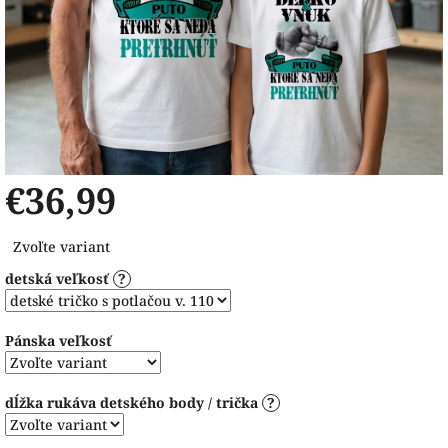
€36,99
Jednotková
Zvoľte variant
cena:
detská veľkosť
?
Pánska veľkosť
dĺžka rukáva detského body / trička
?