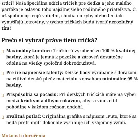
srdci? Naša špeciálna edícia tričiek pre dedka a jeho malého
parťáka je oslavou toho najsilnejšieho rodinného priateľstva. Či
už spolu majstrujú v dielni, chodia na ryby alebo len tak
vymýšľajú lotroviny, v týchto tričkách budú tvoriť
nerozlučný
tím!
Prečo si vybrať práve tieto tričká?
Maximálny komfort:
Tričká sú vyrobené zo
100 % kvalitnej
bavlny
, ktorá je jemná k pokožke a zároveň dostatočne
odolná na všetky spoločné dobrodružstvá.
Pre tie najmenšie talenty:
Detské body vyrábame s dôrazom
na citlivú detskú pleť z materiálu s obsahom
minimálne 95 %
bavlny
.
Prispôsobia sa počasiu:
Pri detských tričkách máte na výber
medzi
krátkym a dlhým rukávom
, aby sa vnuk cítil
pohodlne v každom ročnom období.
Kvalitná potlač:
Originálna grafika s nápisom „Puto, ktoré sa
nedá pretrhnúť“ dokonale vystihuje ich vzájomný vzťah.
Možnosti doručenia