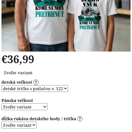
€36,99
Jednotková
Zvoľte variant
cena:
detská veľkosť
?
Pánska veľkosť
dĺžka rukáva detského body / trička
?