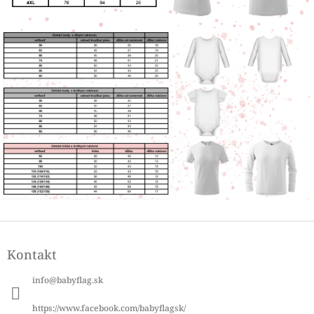
Z
á
Kontakt
p
ä
info
@
babyflag.sk
t
i
https://www.facebook.com/babyflagsk/