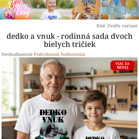
Prejsť
Nák
Hľadať
na
Prihlásen
obsah
koší
Kód:
Zvoľte variant
dedko a vnuk - rodinná sada dvoch
bielych tričiek
Priemerné
Neohodnotené
Podrobnosti hodnotenia
hodnotenie
VIAC ZA
produktu
MENEJ
je
0,0
z
5
hviezdičiek.