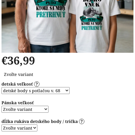
€36,99
Jednotková
Zvoľte variant
cena:
detská veľkosť
?
Pánska veľkosť
dĺžka rukáva detského body / trička
?