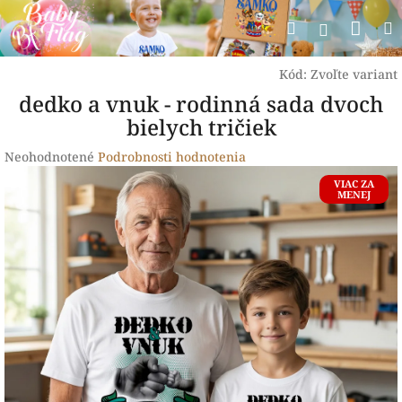
Prejsť
Nák
Hľadať
na
Prihlásen
obsah
koší
Kód:
Zvoľte variant
dedko a vnuk - rodinná sada dvoch
bielych tričiek
Priemerné
Neohodnotené
Podrobnosti hodnotenia
hodnotenie
VIAC ZA
produktu
MENEJ
je
0,0
z
5
hviezdičiek.