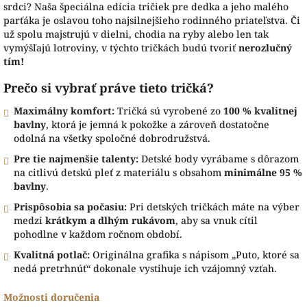
srdci? Naša špeciálna edícia tričiek pre dedka a jeho malého
parťáka je oslavou toho najsilnejšieho rodinného priateľstva. Či
už spolu majstrujú v dielni, chodia na ryby alebo len tak
vymýšľajú lotroviny, v týchto tričkách budú tvoriť
nerozlučný
tím!
Prečo si vybrať práve tieto tričká?
Maximálny komfort:
Tričká sú vyrobené zo
100 % kvalitnej
bavlny
, ktorá je jemná k pokožke a zároveň dostatočne
odolná na všetky spoločné dobrodružstvá.
Pre tie najmenšie talenty:
Detské body vyrábame s dôrazom
na citlivú detskú pleť z materiálu s obsahom
minimálne 95 %
bavlny
.
Prispôsobia sa počasiu:
Pri detských tričkách máte na výber
medzi
krátkym a dlhým rukávom
, aby sa vnuk cítil
pohodlne v každom ročnom období.
Kvalitná potlač:
Originálna grafika s nápisom „Puto, ktoré sa
nedá pretrhnúť“ dokonale vystihuje ich vzájomný vzťah.
Možnosti doručenia