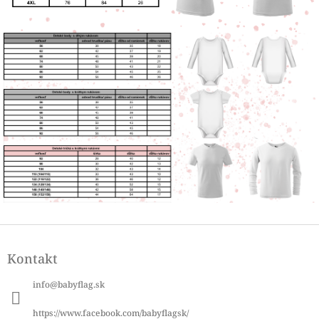
Z
á
Kontakt
p
ä
info
@
babyflag.sk
t
i
https://www.facebook.com/babyflagsk/