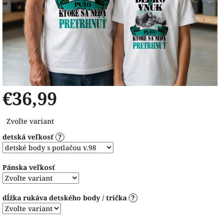
€36,99
Jednotková
Zvoľte variant
cena:
detská veľkosť
?
Pánska veľkosť
dĺžka rukáva detského body / trička
?