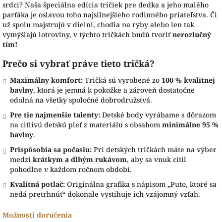
srdci? Naša špeciálna edícia tričiek pre dedka a jeho malého
parťáka je oslavou toho najsilnejšieho rodinného priateľstva. Či
už spolu majstrujú v dielni, chodia na ryby alebo len tak
vymýšľajú lotroviny, v týchto tričkách budú tvoriť
nerozlučný
tím!
Prečo si vybrať práve tieto tričká?
Maximálny komfort:
Tričká sú vyrobené zo
100 % kvalitnej
bavlny
, ktorá je jemná k pokožke a zároveň dostatočne
odolná na všetky spoločné dobrodružstvá.
Pre tie najmenšie talenty:
Detské body vyrábame s dôrazom
na citlivú detskú pleť z materiálu s obsahom
minimálne 95 %
bavlny
.
Prispôsobia sa počasiu:
Pri detských tričkách máte na výber
medzi
krátkym a dlhým rukávom
, aby sa vnuk cítil
pohodlne v každom ročnom období.
Kvalitná potlač:
Originálna grafika s nápisom „Puto, ktoré sa
nedá pretrhnúť“ dokonale vystihuje ich vzájomný vzťah.
Možnosti doručenia