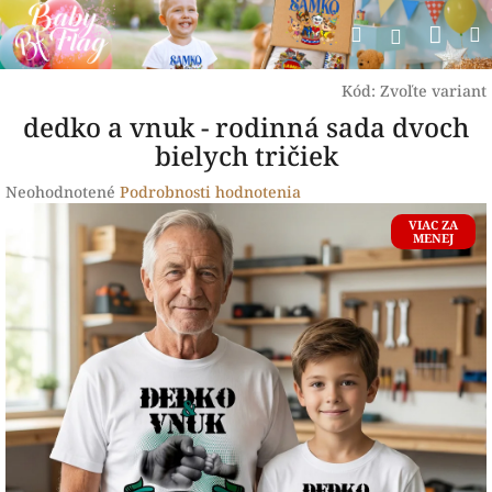
Prejsť
Nák
Hľadať
na
Prihlásen
obsah
koší
Kód:
Zvoľte variant
dedko a vnuk - rodinná sada dvoch
bielych tričiek
Priemerné
Neohodnotené
Podrobnosti hodnotenia
hodnotenie
VIAC ZA
produktu
MENEJ
je
0,0
z
5
hviezdičiek.