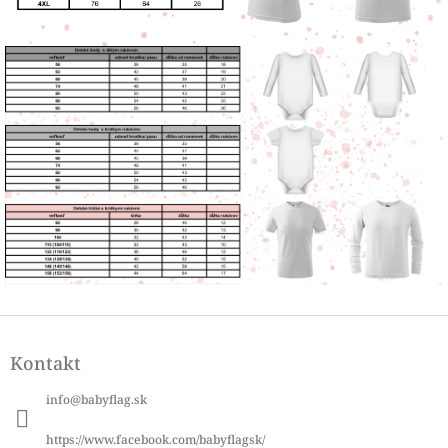
Z
á
Kontakt
p
ä
info
@
babyflag.sk
t
i
https://www.facebook.com/babyflagsk/