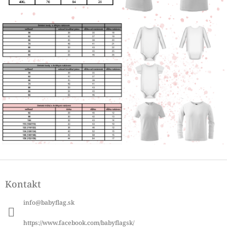
Z
á
Kontakt
p
ä
info
@
babyflag.sk
t
i
https://www.facebook.com/babyflagsk/