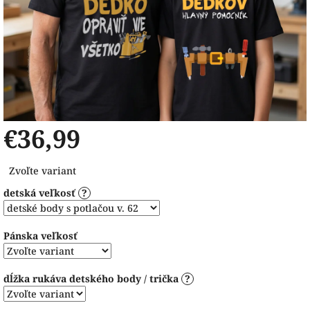
€36,99
Jednotková
Zvoľte variant
cena:
detská veľkosť
?
Pánska veľkosť
dĺžka rukáva detského body / trička
?