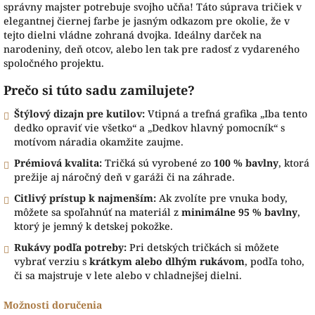
správny majster potrebuje svojho učňa! Táto súprava tričiek v
elegantnej čiernej farbe je jasným odkazom pre okolie, že v
tejto dielni vládne zohraná dvojka. Ideálny darček na
narodeniny, deň otcov, alebo len tak pre radosť z vydareného
spoločného projektu.
Prečo si túto sadu zamilujete?
Štýlový dizajn pre kutilov:
Vtipná a trefná grafika „Iba tento
dedko opraviť vie všetko“ a „Dedkov hlavný pomocník“ s
motívom náradia okamžite zaujme.
Prémiová kvalita:
Tričká sú vyrobené zo
100 % bavlny
, ktorá
prežije aj náročný deň v garáži či na záhrade.
Citlivý prístup k najmenším:
Ak zvolíte pre vnuka body,
môžete sa spoľahnúť na materiál z
minimálne 95 % bavlny
,
ktorý je jemný k detskej pokožke.
Rukávy podľa potreby:
Pri detských tričkách si môžete
vybrať verziu s
krátkym alebo dlhým rukávom
, podľa toho,
či sa majstruje v lete alebo v chladnejšej dielni.
Možnosti doručenia