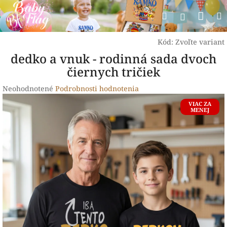
Prejsť
Nák
Hľadať
na
Prihlásen
obsah
koší
Kód:
Zvoľte variant
dedko a vnuk - rodinná sada dvoch
čiernych tričiek
Priemerné
Neohodnotené
Podrobnosti hodnotenia
hodnotenie
VIAC ZA
produktu
MENEJ
je
0,0
z
5
hviezdičiek.