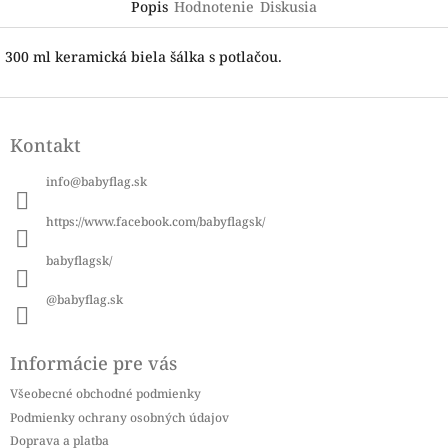
Popis
Hodnotenie
Diskusia
300 ml keramická biela šálka s potlačou.
Z
á
Kontakt
p
ä
info
@
babyflag.sk
t
i
https://www.facebook.com/babyflagsk/
e
babyflagsk/
@babyflag.sk
Informácie pre vás
Všeobecné obchodné podmienky
Podmienky ochrany osobných údajov
Doprava a platba