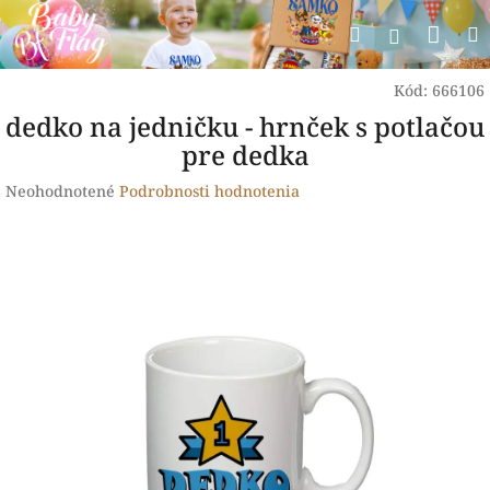
Prejsť
Nák
Hľadať
na
Prihlásen
obsah
koší
Kód:
666106
dedko na jedničku - hrnček s potlačou
pre dedka
Priemerné
Neohodnotené
Podrobnosti hodnotenia
hodnotenie
produktu
je
0,0
z
5
hviezdičiek.