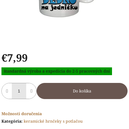
€7,99
Jednotková
štandardná výroba a expedícia do 2-5 pracovných dní
cena:
Do košíka
Možnosti doručenia
Kategória
:
keramické hrnčeky s potlačou