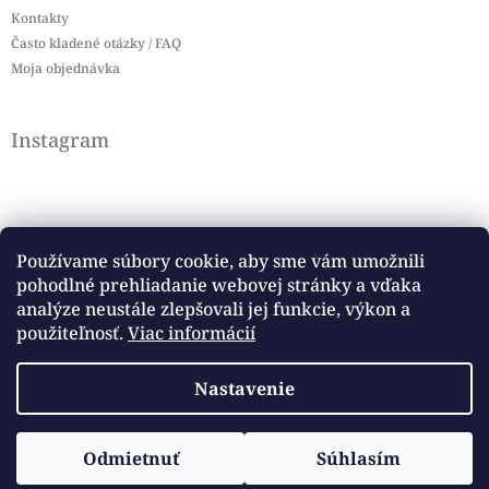
Kontakty
Často kladené otázky / FAQ
Moja objednávka
Instagram
Používame súbory cookie, aby sme vám umožnili
pohodlné prehliadanie webovej stránky a vďaka
Sledovať na Instagrame
analýze neustále zlepšovali jej funkcie, výkon a
použiteľnosť.
Viac informácií
Facebook
Nastavenie
Copyright 2026
Baby flag
. Všetky práva vyhradené.
Vytvoril Shoptet
Odmietnuť
Súhlasím
Upraviť nastavenie cookies