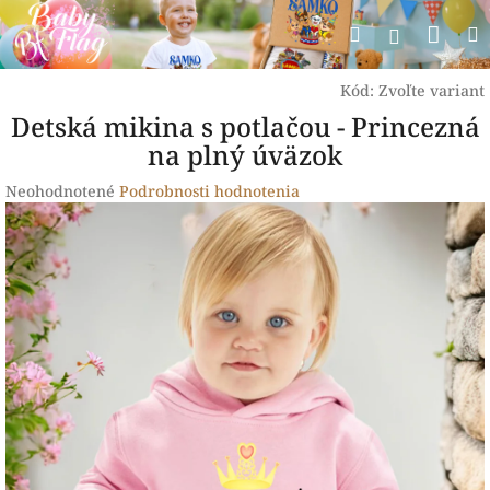
Prejsť
Nák
Hľadať
na
Prihlásen
obsah
koší
Kód:
Zvoľte variant
Detská mikina s potlačou - Princezná
na plný úväzok
Priemerné
Neohodnotené
Podrobnosti hodnotenia
hodnotenie
produktu
je
0,0
z
5
hviezdičiek.