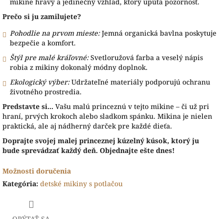
mikine hravý a jedinečný vzhľad, ktorý upúta pozornosť.
Prečo si ju zamilujete?
Pohodlie na prvom mieste:
Jemná organická bavlna poskytuje
bezpečie a komfort.
Štýl pre malé kráľovné:
Svetloružová farba a veselý nápis
robia z mikiny dokonalý módny doplnok.
Ekologický výber:
Udržateľné materiály podporujú ochranu
životného prostredia.
Predstavte si...
Vašu malú princeznú v tejto mikine – či už pri
hraní, prvých krokoch alebo sladkom spánku. Mikina je nielen
praktická, ale aj nádherný darček pre každé dieťa.
Doprajte svojej malej princeznej kúzelný kúsok, ktorý ju
bude sprevádzať každý deň. Objednajte ešte dnes!
Možnosti doručenia
Kategória
:
detské mikiny s potlačou
OPÝTAŤ SA