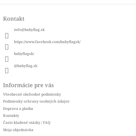
Z
á
Kontakt
p
ä
info
@
babyflag.sk
t
i
https://www.facebook.com/babyflagsk/
e
babyflagsk/
@babyflag.sk
Informácie pre vás
Všeobecné obchodné podmienky
Podmienky ochrany osobných údajov
Doprava a platba
Kontakty
Často kladené otázky / FAQ
Moja objednávka