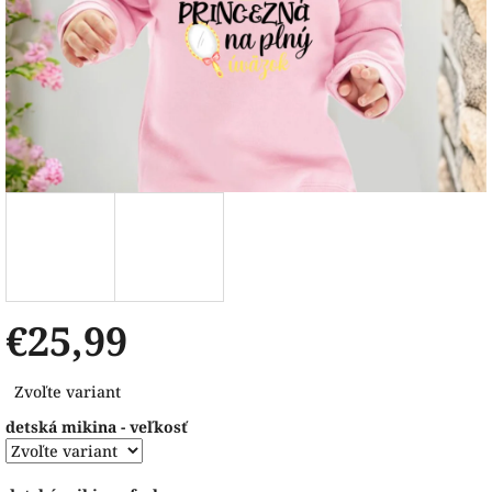
€25,99
Jednotková
Zvoľte variant
cena:
detská mikina - veľkosť