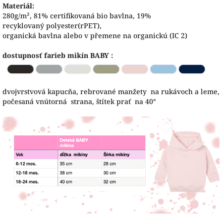
Materiál:
280g/m², 81% certifikovaná
bio bavlna
, 19%
recyklovaný polyester
(rPET),
organická
bavlna
alebo v přemene na organickú (IC 2)
dostupnosť farieb mikín BABY :
dvojvrstvová kapucňa, rebrované manžety na rukávoch a leme,
počesaná vnútorná strana, štítek prať na 40°