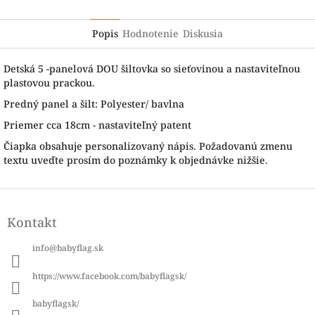
Popis
Hodnotenie
Diskusia
Detská 5 -panelová DOU šiltovka so sieťovinou a nastaviteľnou
plastovou prackou.
Predný panel a šilt: Polyester/ bavlna
Priemer cca 18cm - nastaviteľný patent
Čiapka obsahuje personalizovaný nápis. Požadovanú zmenu
textu uveďte prosím do poznámky k objednávke nižšie.
Z
á
Kontakt
p
ä
info
@
babyflag.sk
t
i
https://www.facebook.com/babyflagsk/
e
babyflagsk/