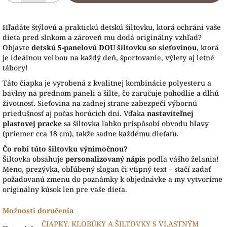
Hľadáte štýlovú a praktickú detskú šiltovku, ktorá ochráni vaše
dieťa pred slnkom a zároveň mu dodá originálny vzhľad?
Objavte
detskú 5-panelovú DOU šiltovku so sieťovinou
, ktorá
je ideálnou voľbou na každý deň, športovanie, výlety aj letné
tábory!
Táto čiapka je vyrobená z kvalitnej kombinácie polyesteru a
bavlny na prednom paneli a šilte, čo zaručuje pohodlie a dlhú
životnosť. Sieťovina na zadnej strane zabezpečí výbornú
priedušnosť aj počas horúcich dní. Vďaka
nastaviteľnej
plastovej pracke
sa šiltovka ľahko prispôsobí obvodu hlavy
(priemer cca 18 cm), takže sadne každému dieťaťu.
Čo robí túto šiltovku výnimočnou?
Šiltovka obsahuje
personalizovaný nápis
podľa vášho želania!
Meno, prezývka, obľúbený slogan či vtipný text – stačí zadať
požadovanú zmenu do poznámky k objednávke a my vytvoríme
originálny kúsok len pre vaše dieťa.
Možnosti doručenia
ČIAPKY, KLOBÚKY A ŠILTOVKY S VLASTNÝM