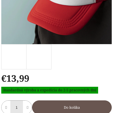
€13,99
Jednotková
štandardná výroba a expedícia do 2-5 pracovných dní
cena:
Do košíka