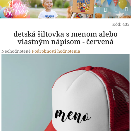
Prejsť
Nák
Hľadať
na
Prihlásen
obsah
koší
Kód:
433
detská šiltovka s menom alebo
vlastným nápisom - červená
Priemerné
Neohodnotené
Podrobnosti hodnotenia
hodnotenie
produktu
je
0,0
z
5
hviezdičiek.