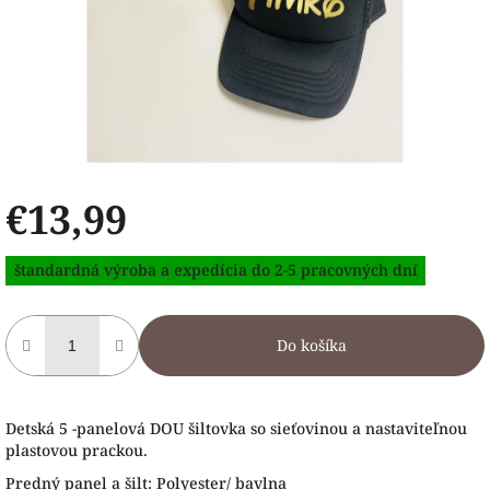
€13,99
Jednotková
štandardná výroba a expedícia do 2-5 pracovných dní
cena:
Do košíka
Detská 5 -panelová DOU šiltovka so sieťovinou a nastaviteľnou
plastovou prackou.
Predný panel a šilt: Polyester/ bavlna