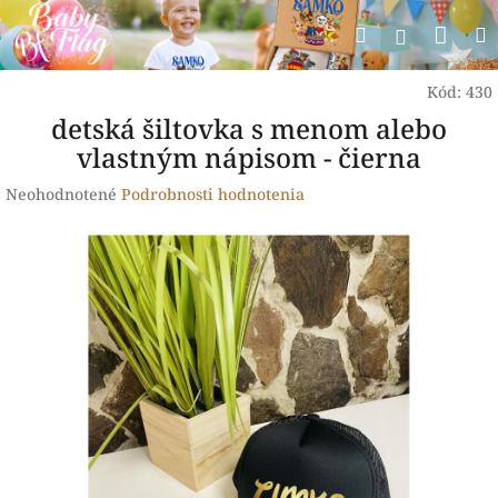
Prejsť
Nák
Hľadať
na
Prihlásen
obsah
koší
Kód:
430
detská šiltovka s menom alebo
vlastným nápisom - čierna
Priemerné
Neohodnotené
Podrobnosti hodnotenia
hodnotenie
produktu
je
0,0
z
5
hviezdičiek.