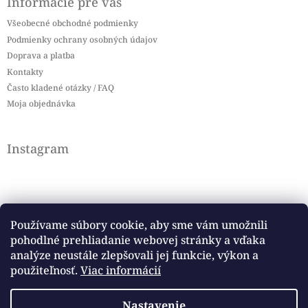
Informácie pre vás
Všeobecné obchodné podmienky
Podmienky ochrany osobných údajov
Doprava a platba
Kontakty
Často kladené otázky / FAQ
Moja objednávka
Instagram
Používame súbory cookie, aby sme vám umožnili
pohodlné prehliadanie webovej stránky a vďaka
Sledovať na Instagrame
analýze neustále zlepšovali jej funkcie, výkon a
použiteľnosť.
Viac informácií
Facebook
Nastavenie