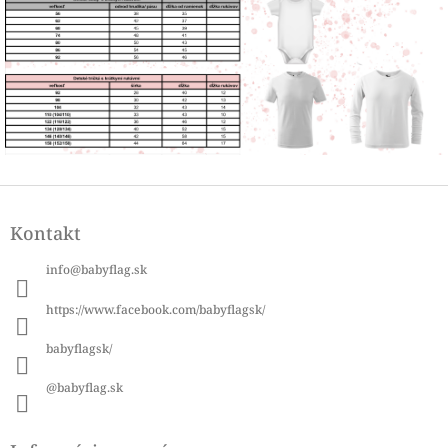
Z
á
Kontakt
p
ä
info
@
babyflag.sk
t
i
https://www.facebook.com/babyflagsk/
e
babyflagsk/
@babyflag.sk