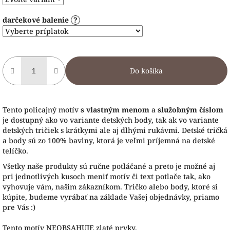
darčekové balenie
?
Do košíka
Tento policajný motív
s vlastným menom
a
služobným číslom
je dostupný ako vo variante detských body, tak ak vo variante
detských tričiek s krátkymi ale aj dlhými rukávmi. Detské tričká
a body sú zo 100% bavlny, ktorá je veľmi príjemná na detské
telíčko.
Všetky naše produkty sú ručne potláčané a preto je možné aj
pri jednotlivých kusoch meniť motív či text potlače tak, ako
vyhovuje vám, našim zákazníkom. Tričko alebo body, ktoré si
kúpite, budeme vyrábať na základe Vašej objednávky, priamo
pre Vás :)
Tento motív NEOBSAHUJE zlaté prvky.