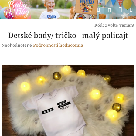
Prejsť
Nák
Hľadať
na
Prihlásen
obsah
koší
Kód:
Zvoľte variant
Detské body/ tričko - malý policajt
Priemerné
Neohodnotené
Podrobnosti hodnotenia
hodnotenie
produktu
je
0,0
z
5
hviezdičiek.