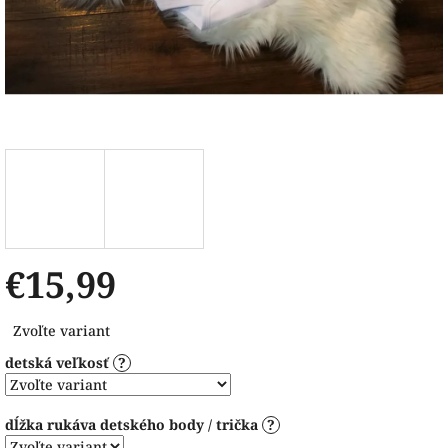
€15,99
Jednotková
Zvoľte variant
cena:
detská veľkosť
?
dĺžka rukáva detského body / trička
?