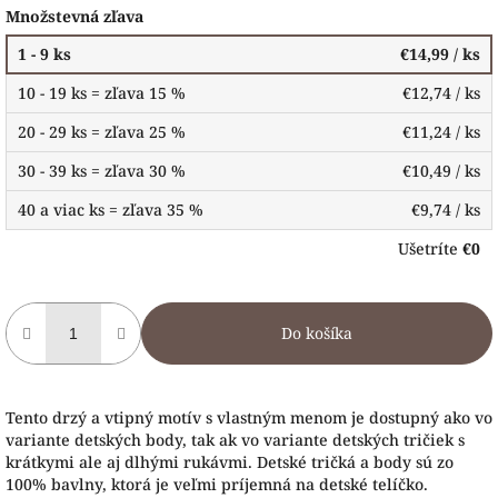
Množstevná zľava
1 - 9 ks
€14,99
/ ks
10 - 19 ks = zľava 15 %
€12,74
/ ks
20 - 29 ks = zľava 25 %
€11,24
/ ks
30 - 39 ks = zľava 30 %
€10,49
/ ks
40 a viac ks = zľava 35 %
€9,74
/ ks
Ušetríte
€0
Do košíka
Tento drzý a vtipný motív s vlastným menom je dostupný ako vo
variante detských body, tak ak vo variante detských tričiek s
krátkymi ale aj dlhými rukávmi. Detské tričká a body sú zo
100% bavlny, ktorá je veľmi príjemná na detské telíčko.