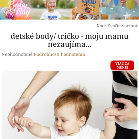
Prejsť
Nák
Hľadať
na
Prihlásen
obsah
koší
Kód:
Zvoľte variant
detské body/ tričko - moju mamu
nezaujíma...
Priemerné
Neohodnotené
Podrobnosti hodnotenia
hodnotenie
VIAC ZA
produktu
MENEJ
je
0,0
z
5
hviezdičiek.