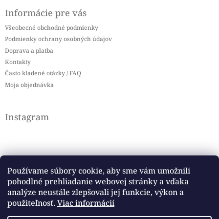
Informácie pre vás
Všeobecné obchodné podmienky
Podmienky ochrany osobných údajov
Doprava a platba
Kontakty
Často kladené otázky / FAQ
Moja objednávka
Instagram
Používame súbory cookie, aby sme vám umožnili
pohodlné prehliadanie webovej stránky a vďaka
Sledovať na Instagrame
analýze neustále zlepšovali jej funkcie, výkon a
použiteľnosť.
Viac informácií
Facebook