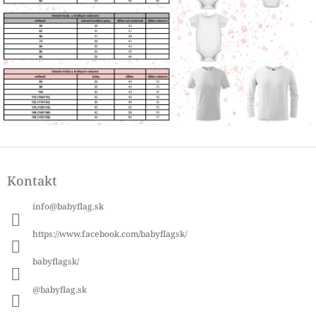
Z
á
Kontakt
p
ä
info
@
babyflag.sk
t
i
https://www.facebook.com/babyflagsk/
e
babyflagsk/
@babyflag.sk