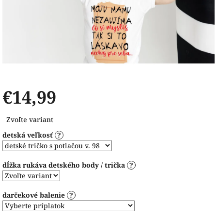
€14,99
Jednotková
Zvoľte variant
cena:
detská veľkosť
?
dĺžka rukáva detského body / trička
?
darčekové balenie
?