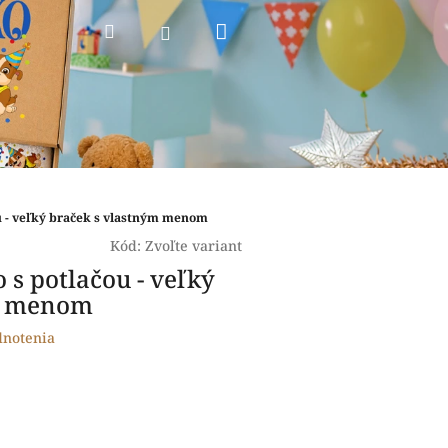
Nákupný
Hľadať
Prihlásenie
košík
ou - veľký braček s vlastným menom
Kód:
Zvoľte variant
o s potlačou - veľký
m menom
dnotenia