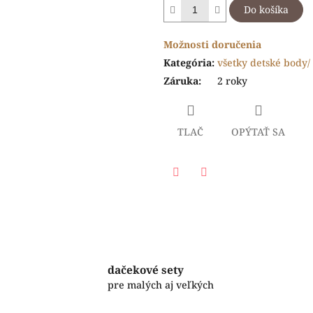
Do košíka
Možnosti doručenia
Kategória
:
všetky detské body/ 
Záruka
:
2 roky
TLAČ
OPÝTAŤ SA
Facebook
Twitter
dačekové sety
pre malých aj veľkých