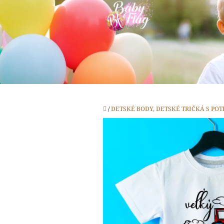
Prejsť
na
obsah
Domov
/
DETSKÉ BODY, DETSKÉ TRIČKÁ S PO