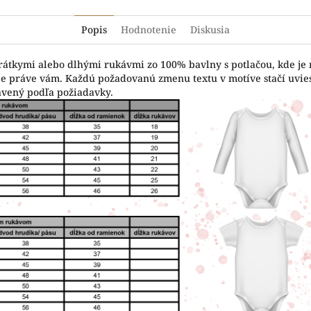
Popis
Hodnotenie
Diskusia
krátkymi alebo dlhými rukávmi zo 100% bavlny s potlačou, kde je
vuje práve vám. Každú požadovanú zmenu textu v motíve stačí uvi
avený podľa požiadavky.