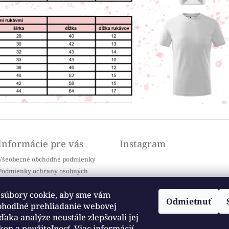
Informácie pre vás
Instagram
Všeobecné obchodné podmienky
Podmienky ochrany osobných
údajov
Doprava a platba
súbory cookie, aby sme vám
Odmietnuť
Kontakty
ohodlné prehliadanie webovej
Sledovať na Instagrame
Často kladené otázky / FAQ
ďaka analýze neustále zlepšovali jej
kon a použiteľnosť.
Viac informácií
Moja objednávka