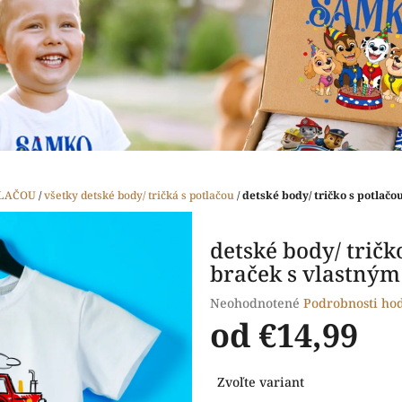
TLAČOU
/
všetky detské body/ tričká s potlačou
/
detské body/ tričko s potlač
detské body/ tričk
braček s vlastný
Priemerné
Neohodnotené
Podrobnosti ho
hodnotenie
od
€14,99
produktu
je
Jednotková
0,0
Zvoľte variant
cena:
z