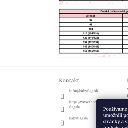
Z
á
Kontakt
p
ä
info
@
babyflag.sk
t
i
https://www.facebook.com/baby
e
flagsk/
Používame 
umožnili p
babyflagsk/
stránky a v
funkcie, vý