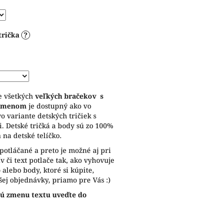
trička
?
e všetkých
veľkých bračekov
s
m menom
je dostupný ako vo
vo variante detských tričiek s
. Detské tričká a body sú zo 100%
 na detské telíčko.
potláčané a preto je možné aj pri
 či text potlače tak, ako vyhovuje
alebo body, ktoré si kúpite,
ej objednávky, priamo pre Vás :)
ú zmenu textu uveďte do