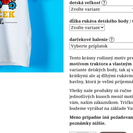
detská veľkosť
?
5
hviezdičiek.
dĺžka rukáva detského body / 
darčekové balenie
?
Tento krásny rodinný motív pr
motívom traktora a vlastný
variante detských body, tak aj 
krátkymi ale aj dlhými rukávmi
bavlny, ktorá je veľmi príjemná
Všetky naše produkty sú ručne 
jednotlivých kusoch meniť motív
vám, našim zákazníkom. Tričko 
budeme vyrábať na základe Vaš
Meno prípadne inú požadovan
poznámky nižšie.