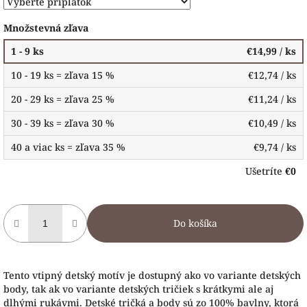
Množstevná zľava
1 - 9 ks
€14,99
/ ks
10 - 19 ks = zľava 15 %
€12,74
/ ks
20 - 29 ks = zľava 25 %
€11,24
/ ks
30 - 39 ks = zľava 30 %
€10,49
/ ks
40 a viac ks = zľava 35 %
€9,74
/ ks
Ušetríte
€0
Do košíka
Tento vtipný detský motív je dostupný ako vo variante detských
body, tak ak vo variante detských tričiek s krátkymi ale aj
dlhými rukávmi. Detské tričká a body sú zo 100% bavlny, ktorá