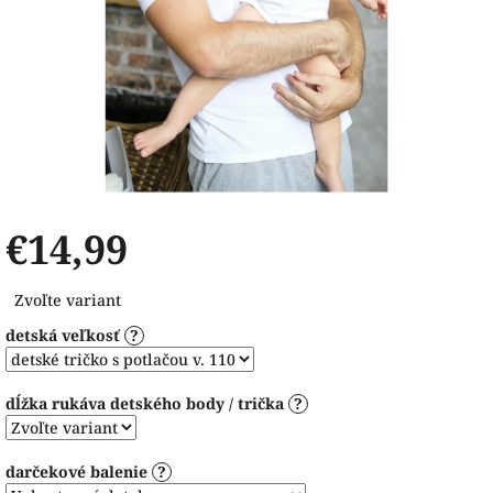
€14,99
Jednotková
Zvoľte variant
cena:
detská veľkosť
?
dĺžka rukáva detského body / trička
?
darčekové balenie
?