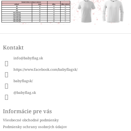
Z
á
Kontakt
p
ä
info
@
babyflag.sk
t
i
https://www.facebook.com/babyflagsk/
e
babyflagsk/
@babyflag.sk
Informácie pre vás
Všeobecné obchodné podmienky
Podmienky ochrany osobných údajov