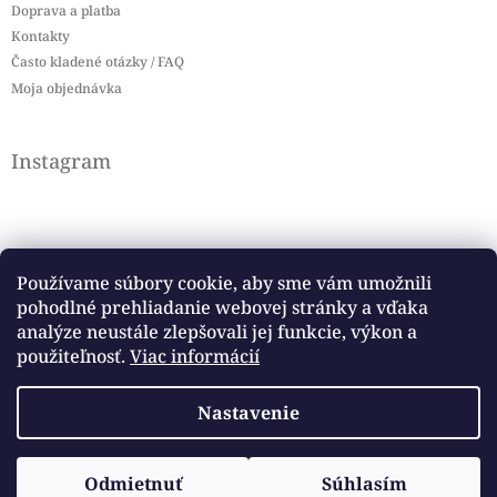
Doprava a platba
Kontakty
Často kladené otázky / FAQ
Moja objednávka
Instagram
Používame súbory cookie, aby sme vám umožnili
pohodlné prehliadanie webovej stránky a vďaka
Sledovať na Instagrame
analýze neustále zlepšovali jej funkcie, výkon a
použiteľnosť.
Viac informácií
Facebook
Nastavenie
Copyright 2026
Baby flag
. Všetky práva vyhradené.
Odmietnuť
Súhlasím
Vytvoril Shoptet