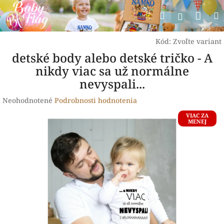
Prejsť
Nák
Hľadať
na
Prihlásen
obsah
koší
Kód:
Zvoľte variant
detské body alebo detské tričko - A
nikdy viac sa už normálne
nevyspali...
Priemerné
Neohodnotené
Podrobnosti hodnotenia
hodnotenie
VIAC ZA
produktu
MENEJ
je
0,0
z
5
hviezdičiek.