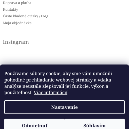
Doprava a platba
Kontakty
Často kladené otázky / FAQ
Moja objednávka
Instagram
Používame súbory cookie, aby sme vám umožnili
pohodlné prehliadanie webovej stránky a vďaka
Sledovať na Instagrame
analýze neustále zlepšovali jej funkcie, výkon a
použiteľnosť.
Viac informácií
Facebook
Nastavenie
Copyright 2026
Baby flag
. Všetky práva vyhradené.
Odmietnuť
Súhlasím
Vytvoril Shoptet