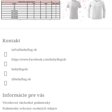
Z
á
Kontakt
p
ä
info
@
babyflag.sk
t
i
https://www.facebook.com/babyflagsk/
e
babyflagsk/
@babyflag.sk
Informácie pre vás
Všeobecné obchodné podmienky
Podmienky ochrany osobných údajov