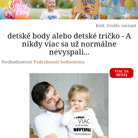
Prejsť
Nák
Hľadať
na
Prihlásen
obsah
koší
Kód:
Zvoľte variant
detské body alebo detské tričko - A
nikdy viac sa už normálne
nevyspali...
Priemerné
Neohodnotené
Podrobnosti hodnotenia
hodnotenie
VIAC ZA
produktu
MENEJ
je
0,0
z
5
hviezdičiek.