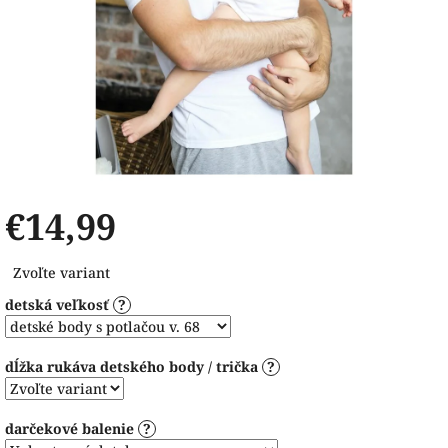
€14,99
Jednotková
Zvoľte variant
cena:
detská veľkosť
?
dĺžka rukáva detského body / trička
?
darčekové balenie
?