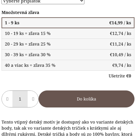
Množstevná zľava
1 - 9 ks
€14,99
/ ks
10 - 19 ks = zľava 15 %
€12,74
/ ks
20 - 29 ks = zľava 25 %
€11,24
/ ks
30 - 39 ks = zľava 30 %
€10,49
/ ks
40 a viac ks = zľava 35 %
€9,74
/ ks
Ušetríte
€0
Do košíka
Tento vtipný detský motív je dostupný ako vo variante detských
body, tak ak vo variante detských tričiek s krátkymi ale aj
dlhými rukávmi. Detské tričká a body sú zo 100% bavlny, ktorá