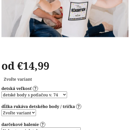
od
€14,99
Jednotková
Zvoľte variant
cena:
detská veľkosť
?
dĺžka rukáva detského body / trička
?
darčekové balenie
?