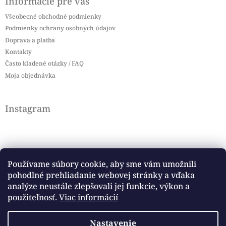
Informácie pre vás
Všeobecné obchodné podmienky
Podmienky ochrany osobných údajov
Doprava a platba
Kontakty
Často kladené otázky / FAQ
Moja objednávka
Instagram
Používame súbory cookie, aby sme vám umožnili
pohodlné prehliadanie webovej stránky a vďaka
Sledovať na Instagrame
analýze neustále zlepšovali jej funkcie, výkon a
použiteľnosť.
Viac informácií
Facebook
Nastavenie