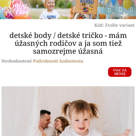
Prejsť
Nák
Hľadať
na
Prihlásen
obsah
koší
Kód:
Zvoľte variant
detské body / detské tričko - mám
úžasných rodičov a ja som tiež
samozrejme úžasná
Priemerné
Neohodnotené
Podrobnosti hodnotenia
hodnotenie
VIAC ZA
produktu
MENEJ
je
0,0
z
5
hviezdičiek.