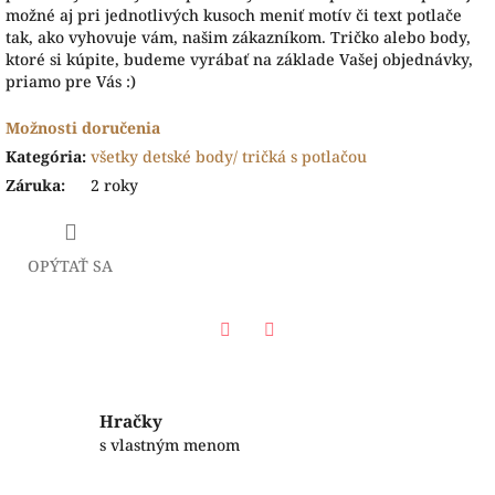
možné aj pri jednotlivých kusoch meniť motív či text potlače
tak, ako vyhovuje vám, našim zákazníkom. Tričko alebo body,
ktoré si kúpite, budeme vyrábať na základe Vašej objednávky,
priamo pre Vás :)
Možnosti doručenia
Kategória
:
všetky detské body/ tričká s potlačou
Záruka
:
2 roky
OPÝTAŤ SA
Facebook
Twitter
Hračky
s vlastným menom