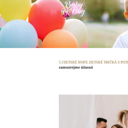
Prejsť
na
obsah
Domov
/
DETSKÉ BODY, DETSKÉ TRIČKÁ S PO
samozrejme úžasná