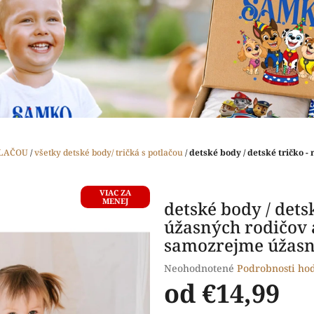
TLAČOU
/
všetky detské body/ tričká s potlačou
/
detské body / detské tričko -
VIAC ZA
MENEJ
detské body / dets
úžasných rodičov a
samozrejme úžas
Priemerné
Neohodnotené
Podrobnosti ho
hodnotenie
od
€14,99
produktu
je