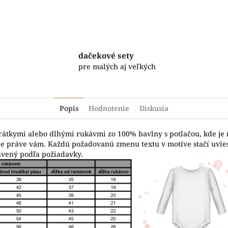
dačekové sety
pre malých aj veľkých
Popis
Hodnotenie
Diskusia
krátkymi alebo dlhými rukávmi zo 100% bavlny s potlačou, kde je
vuje práve vám. Každú požadovanú zmenu textu v motíve stačí uvi
avený podľa požiadavky.