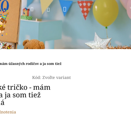
Nákupný
Hľadať
Prihlásenie
košík
 mám úžasných rodičov a ja som tiež
Kód:
Zvoľte variant
ké tričko - mám
 ja som tiež
ná
dnotenia