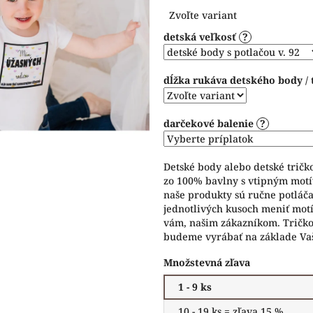
Jednotková
0,0
Zvoľte variant
cena:
z
detská veľkosť
?
5
hviezdičiek.
dĺžka rukáva detského body / 
darčekové balenie
?
Detské body alebo detské trič
zo 100% bavlny s vtipným motí
naše produkty sú ručne potláča
jednotlivých kusoch meniť motív
vám, našim zákazníkom. Tričko 
budeme vyrábať na základe Vaš
Množstevná zľava
1 - 9 ks
10 - 19 ks = zľava 15 %