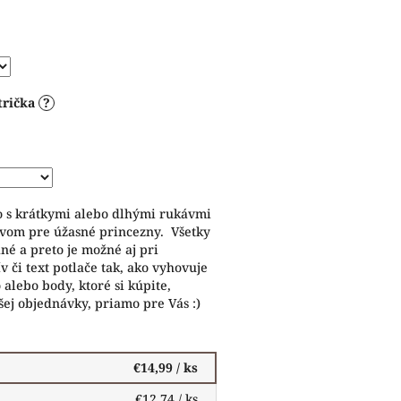
trička
?
ko s krátkymi alebo dlhými rukávmi
vom pre úžasné princezny. Všetky
né a preto je možné aj pri
 či text potlače tak, ako vyhovuje
alebo body, ktoré si kúpite,
ej objednávky, priamo pre Vás :)
€14,99
/ ks
€12,74
/ ks