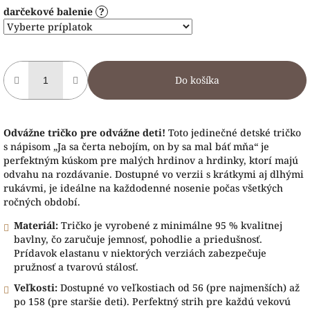
darčekové balenie
?
Do košíka
Odvážne tričko pre odvážne deti!
Toto jedinečné detské tričko
s nápisom „Ja sa čerta nebojím, on by sa mal báť mňa“ je
perfektným kúskom pre malých hrdinov a hrdinky, ktorí majú
odvahu na rozdávanie. Dostupné vo verzii s krátkymi aj dlhými
rukávmi, je ideálne na každodenné nosenie počas všetkých
ročných období.
Materiál:
Tričko je vyrobené z minimálne 95 % kvalitnej
bavlny, čo zaručuje jemnosť, pohodlie a priedušnosť.
Prídavok elastanu v niektorých verziách zabezpečuje
pružnosť a tvarovú stálosť.
Veľkosti:
Dostupné vo veľkostiach od 56 (pre najmenších) až
po 158 (pre staršie deti). Perfektný strih pre každú vekovú