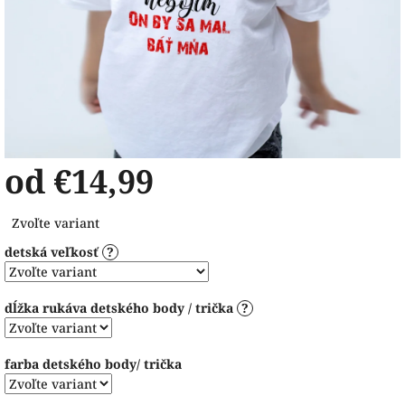
od
€14,99
Jednotková
Zvoľte variant
cena:
detská veľkosť
?
dĺžka rukáva detského body / trička
?
farba detského body/ trička