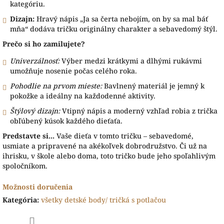
kategóriu.
Dizajn:
Hravý nápis „Ja sa čerta nebojím, on by sa mal báť
mňa“ dodáva tričku originálny charakter a sebavedomý štýl.
Prečo si ho zamilujete?
Univerzálnosť:
Výber medzi krátkymi a dlhými rukávmi
umožňuje nosenie počas celého roka.
Pohodlie na prvom mieste:
Bavlnený materiál je jemný k
pokožke a ideálny na každodenné aktivity.
Štýlový dizajn:
Vtipný nápis a moderný vzhľad robia z trička
obľúbený kúsok každého dieťaťa.
Predstavte si...
Vaše dieťa v tomto tričku – sebavedomé,
usmiate a pripravené na akékoľvek dobrodružstvo. Či už na
ihrisku, v škole alebo doma, toto tričko bude jeho spoľahlivým
spoločníkom.
Možnosti doručenia
Kategória
:
všetky detské body/ tričká s potlačou