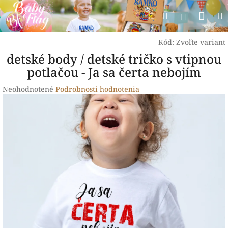
Prejsť
Nák
Hľadať
na
Prihlásen
obsah
koší
Kód:
Zvoľte variant
detské body / detské tričko s vtipnou
potlačou - Ja sa čerta nebojím
Priemerné
Neohodnotené
Podrobnosti hodnotenia
hodnotenie
produktu
je
0,0
z
5
hviezdičiek.