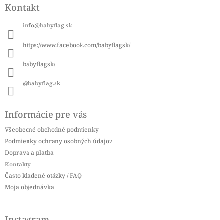
Kontakt
p
ä
info
@
babyflag.sk
t
i
https://www.facebook.com/babyflagsk/
e
babyflagsk/
@babyflag.sk
Informácie pre vás
Všeobecné obchodné podmienky
Podmienky ochrany osobných údajov
Doprava a platba
Kontakty
Často kladené otázky / FAQ
Moja objednávka
Instagram