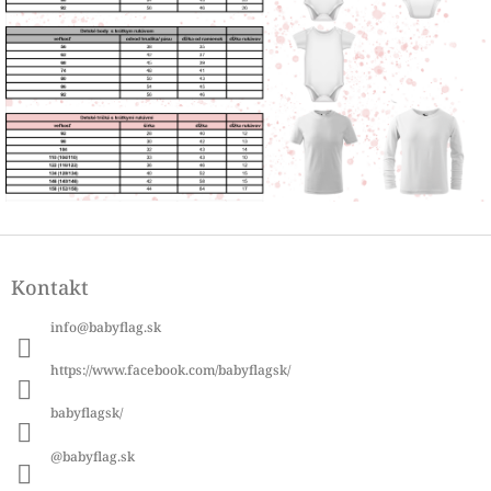
Z
á
Kontakt
p
ä
info
@
babyflag.sk
t
i
https://www.facebook.com/babyflagsk/
e
babyflagsk/
@babyflag.sk