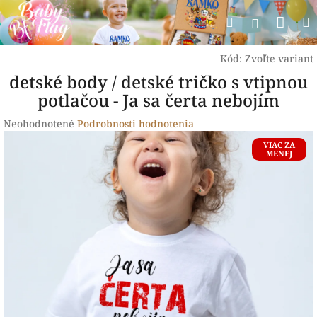
Prejsť
Nák
Hľadať
na
Prihlásen
obsah
koší
Kód:
Zvoľte variant
detské body / detské tričko s vtipnou
potlačou - Ja sa čerta nebojím
Priemerné
Neohodnotené
Podrobnosti hodnotenia
hodnotenie
VIAC ZA
produktu
MENEJ
je
0,0
z
5
hviezdičiek.