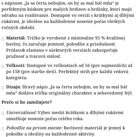
s nápisom „Ja sa čerta nebojím, on by sa mal báť mňa“ je
perfektným kúskom pre malých hrdinov a hrdinky, ktorí majú
odvahu na rozdávanie. Dostupné vo verzii s krátkymi aj dlhými
rukávmi, je ideálne na každodenné nosenie počas všetkých
ročných období.
Materiál:
Tričko je vyrobené z minimálne 95 % kvalitnej
bavlny, čo zaručuje jemnosť, pohodlie a priedušnosť.
Prídavok elastanu v niektorých verziách zabezpečuje
pružnosť a tvarovú stálosť.
Veľkosti:
Dostupné vo veľkostiach od 56 (pre najmenších) až
po 158 (pre staršie deti). Perfektný strih pre každú vekovú
kategóriu.
Dizajn:
Hravý nápis „Ja sa čerta nebojím, on by sa mal báť
mňa“ dodáva tričku originálny charakter a sebavedomý štýl.
Prečo si ho zamilujete?
Univerzálnosť:
Výber medzi krátkymi a dlhými rukávmi
umožňuje nosenie počas celého roka.
Pohodlie na prvom mieste:
Bavlnený materiál je jemný k
pokožke a ideálny na každodenné aktivity.