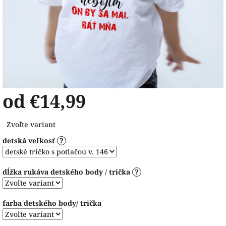
od
€14,99
Jednotková
Zvoľte variant
cena:
detská veľkosť
?
dĺžka rukáva detského body / trička
?
farba detského body/ trička