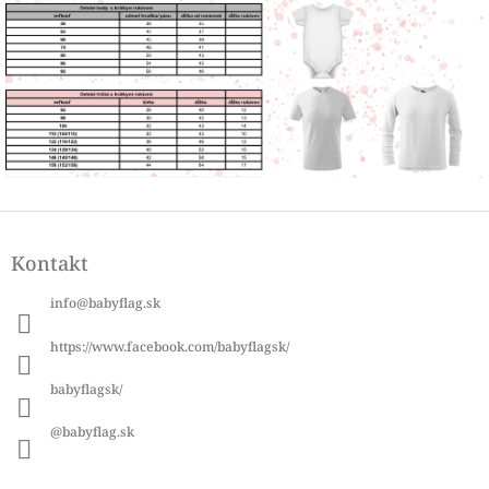
Z
á
Kontakt
p
ä
info
@
babyflag.sk
t
i
https://www.facebook.com/babyflagsk/
e
babyflagsk/
@babyflag.sk