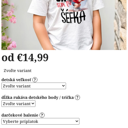
od
€14,99
Jednotková
Zvoľte variant
cena:
detská veľkosť
?
dĺžka rukáva detského body / trička
?
darčekové balenie
?