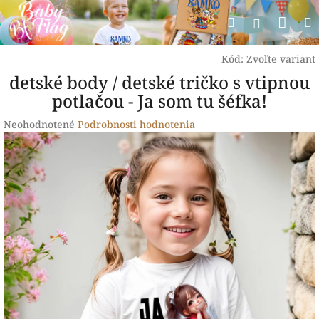
Prejsť
Nák
Hľadať
na
Prihlásen
obsah
koší
Kód:
Zvoľte variant
detské body / detské tričko s vtipnou
potlačou - Ja som tu šéfka!
Priemerné
Neohodnotené
Podrobnosti hodnotenia
hodnotenie
produktu
je
0,0
z
5
hviezdičiek.