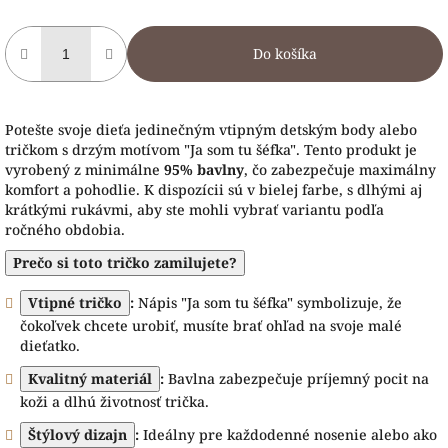
Do košíka
Potešte svoje dieťa jedinečným vtipným detským body alebo
tričkom s drzým motívom "Ja som tu šéfka". Tento produkt je
vyrobený z minimálne
95% bavlny
, čo zabezpečuje maximálny
komfort a pohodlie. K dispozícii sú v bielej farbe, s dlhými aj
krátkými rukávmi, aby ste mohli vybrať variantu podľa
ročného obdobia.
Prečo si toto tričko zamilujete?
Vtipné tričko
:
Nápis "Ja som tu šéfka" symbolizuje, že
čokoľvek chcete urobiť, musíte brať ohľad na svoje malé
dieťatko.
Kvalitný materiál
:
Bavlna zabezpečuje príjemný pocit na
koži a dlhú životnosť trička.
Štýlový dizajn
:
Ideálny pre každodenné nosenie alebo ako