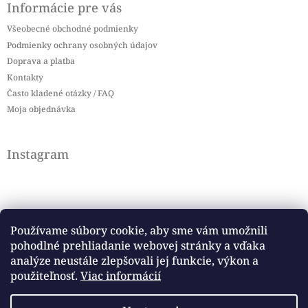
Informácie pre vás
Všeobecné obchodné podmienky
Podmienky ochrany osobných údajov
Doprava a platba
Kontakty
Často kladené otázky / FAQ
Moja objednávka
Instagram
Používame súbory cookie, aby sme vám umožnili
pohodlné prehliadanie webovej stránky a vďaka
Sledovať na Instagrame
analýze neustále zlepšovali jej funkcie, výkon a
použiteľnosť.
Viac informácií
Facebook