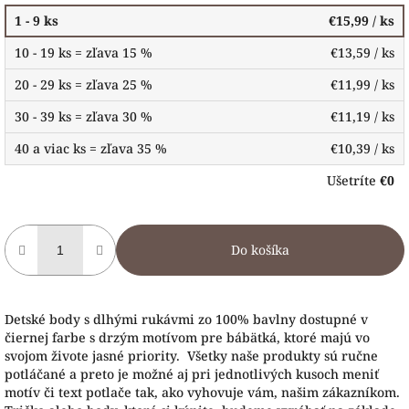
1 - 9 ks
€15,99
/ ks
10 - 19 ks = zľava 15 %
€13,59
/ ks
20 - 29 ks = zľava 25 %
€11,99
/ ks
30 - 39 ks = zľava 30 %
€11,19
/ ks
40 a viac ks = zľava 35 %
€10,39
/ ks
Ušetríte
€0
Do košíka
Detské body s dlhými rukávmi zo 100% bavlny dostupné v
čiernej farbe s drzým motívom pre bábätká, ktoré majú vo
svojom živote jasné priority. Všetky naše produkty sú ručne
potláčané a preto je možné aj pri jednotlivých kusoch meniť
motív či text potlače tak, ako vyhovuje vám, našim zákazníkom.