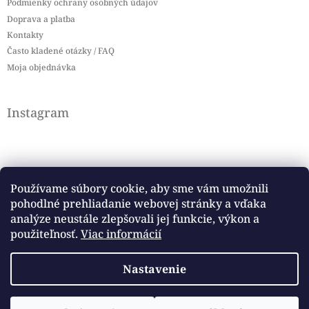
Podmienky ochrany osobných údajov
Doprava a platba
Kontakty
Často kladené otázky / FAQ
Moja objednávka
Instagram
Používame súbory cookie, aby sme vám umožnili
pohodlné prehliadanie webovej stránky a vďaka
Sledovať na Instagrame
analýze neustále zlepšovali jej funkcie, výkon a
použiteľnosť.
Viac informácií
Facebook
Nastavenie