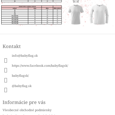
Z
á
Kontakt
p
ä
info
@
babyflag.sk
t
i
https://www.facebook.com/babyflagsk/
e
babyflagsk/
@babyflag.sk
Informácie pre vás
Všeobecné obchodné podmienky