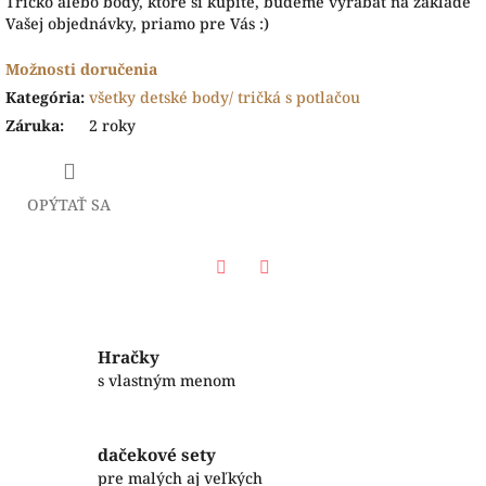
Tričko alebo body, ktoré si kúpite, budeme vyrábať na základe
Vašej objednávky, priamo pre Vás :)
Možnosti doručenia
Kategória
:
všetky detské body/ tričká s potlačou
Záruka
:
2 roky
OPÝTAŤ SA
Facebook
Twitter
Hračky
s vlastným menom
dačekové sety
pre malých aj veľkých