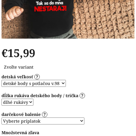
€15,99
Jednotková
Zvoľte variant
cena:
detská veľkosť
?
dĺžka rukáva detského body / trička
?
darčekové balenie
?
Množstevná zľava