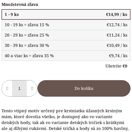
Množstevná zľava
1 - 9 ks
€14,99
/ ks
10 - 19 ks = zľava 15 %
€12,74
/ ks
20 - 29 ks = zľava 25 %
€11,24
/ ks
30 - 39 ks = zľava 30 %
€10,49
/ ks
40 a viac ks = zľava 35 %
€9,74
/ ks
Ušetríte
€0
Do košíka
Tento vtipný motív určený pre krstniatka úžasných krstným
mám, ktoré dovolia všetko, je dostupný ako vo variante
detských body, tak ak vo variante detských tričiek s krátkymi
ale aj dlhými rukávmi. Detské tričká a body sú zo 100% bavlny,