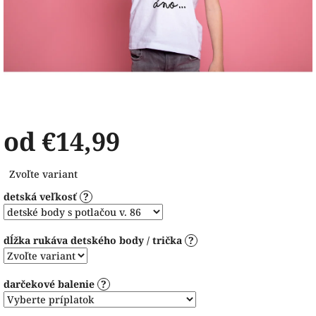
od
€14,99
Jednotková
Zvoľte variant
cena:
detská veľkosť
?
dĺžka rukáva detského body / trička
?
darčekové balenie
?