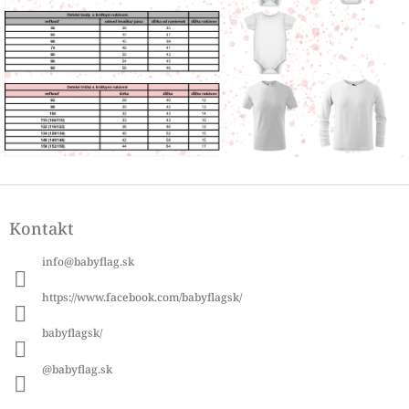
Z
á
Kontakt
p
ä
info
@
babyflag.sk
t
i
https://www.facebook.com/babyflagsk/
e
babyflagsk/
@babyflag.sk