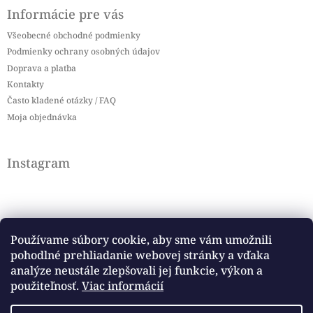
Informácie pre vás
Všeobecné obchodné podmienky
Podmienky ochrany osobných údajov
Doprava a platba
Kontakty
Často kladené otázky / FAQ
Moja objednávka
Instagram
Používame súbory cookie, aby sme vám umožnili
pohodlné prehliadanie webovej stránky a vďaka
Sledovať na Instagrame
analýze neustále zlepšovali jej funkcie, výkon a
použiteľnosť.
Viac informácií
Facebook