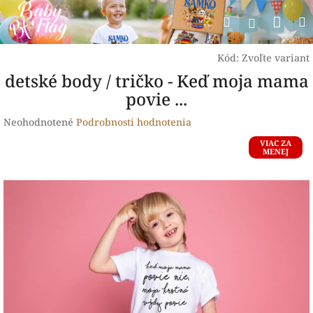
Prejsť
Nák
Hľadať
na
Prihlásen
obsah
koší
Kód:
Zvoľte variant
detské body / tričko - Keď moja mama
povie ...
Priemerné
Neohodnotené
Podrobnosti hodnotenia
hodnotenie
VIAC ZA
produktu
MENEJ
je
0,0
z
5
hviezdičiek.