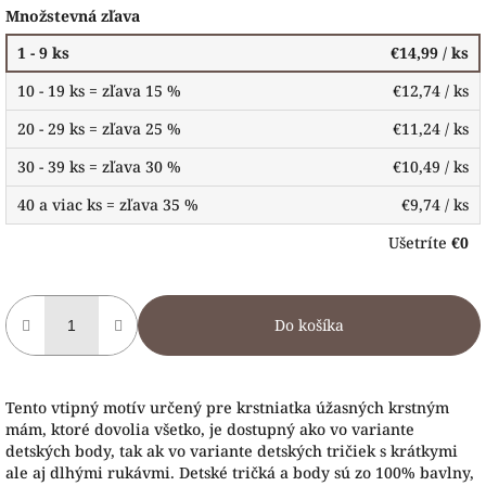
Množstevná zľava
1 - 9 ks
€14,99
/ ks
10 - 19 ks = zľava 15 %
€12,74
/ ks
20 - 29 ks = zľava 25 %
€11,24
/ ks
30 - 39 ks = zľava 30 %
€10,49
/ ks
40 a viac ks = zľava 35 %
€9,74
/ ks
Ušetríte
€0
Do košíka
Tento vtipný motív určený pre krstniatka úžasných krstným
mám, ktoré dovolia všetko, je dostupný ako vo variante
detských body, tak ak vo variante detských tričiek s krátkymi
ale aj dlhými rukávmi. Detské tričká a body sú zo 100% bavlny,