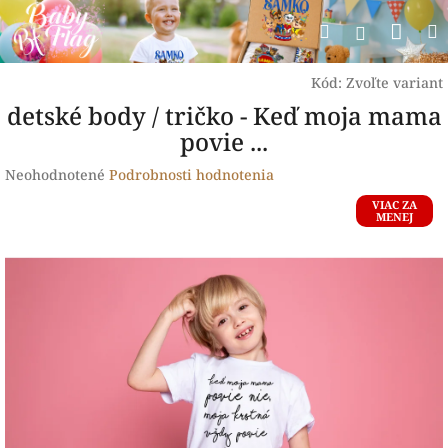
Prejsť
Nák
Hľadať
na
Prihlásen
obsah
koší
Kód:
Zvoľte variant
detské body / tričko - Keď moja mama
povie ...
Priemerné
Neohodnotené
Podrobnosti hodnotenia
hodnotenie
VIAC ZA
produktu
MENEJ
je
0,0
z
5
hviezdičiek.