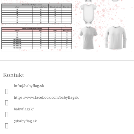
Z
á
Kontakt
p
ä
info
@
babyflag.sk
t
i
https://www.facebook.com/babyflagsk/
e
babyflagsk/
@babyflag.sk