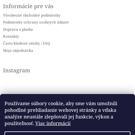
Informácie pre vás
Všeobecné obchodné podmienky
Podmienky ochrany osobných údajov
Doprava a platba
Kontakty
Často kladené otázky / FAQ
Moja objednávka
Instagram
Používame súbory cookie, aby sme vám umožnili
pohodlné prehliadanie webovej stránky a vďaka
Sledovať na Instagrame
analýze neustále zlepšovali jej funkcie, výkon a
použiteľnosť.
Viac informácií
Facebook