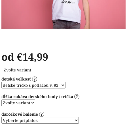
od
€14,99
Jednotková
Zvoľte variant
cena:
detská veľkosť
?
dĺžka rukáva detského body / trička
?
darčekové balenie
?